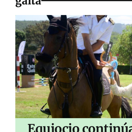
gaita
Equiocio continúa