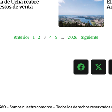
ía de Ucha reabre
El
estos de venta
An
Anterior
1
2
3
4
5
…
7.026
Siguiente
360 – Somos nuestra comarca – Todos los derechos reservados