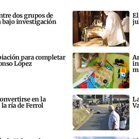
tre dos grupos de
El
 bajo investigación
ju
opiación para completar
Ar
lonso López
in
m
onvertirse en la
La
la ría de Ferrol
Va