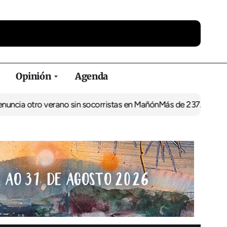
Opinión
Agenda
ro verano sin socorristas en Mañón
Más de 237.000 euros para d