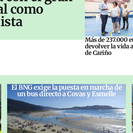
al como
ista
Más de 237.000 e
devolver la vida 
de Cariño
El BNG exige la puesta en marcha de
un bus directo a Covas y Esmelle