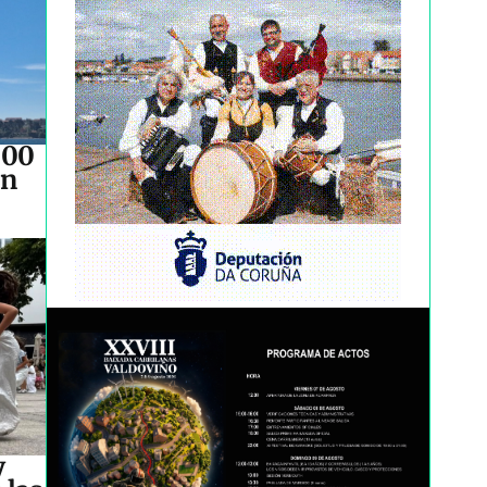
500
an
y