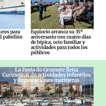
uros para
Equiocio arranca su 35º
al pabellón
aniversario con cuatro días
de hípica, ocio familiar y
actividades para todos los
públicos
La Festa do Grumete llena
Curuxeiras de actividades infantiles
y degustaciones marineras