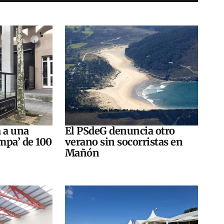
a a una
El PSdeG denuncia otro
impa’ de 100
verano sin socorristas en
Mañón