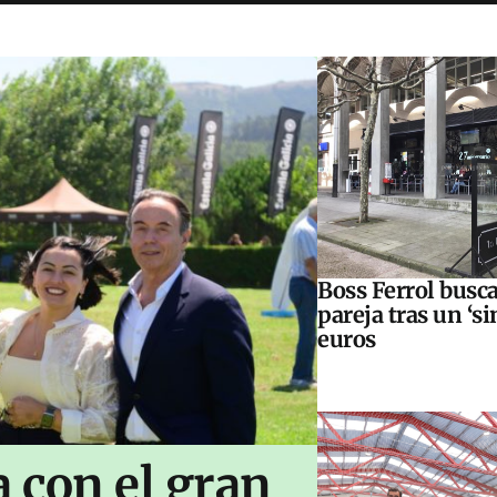
Boss Ferrol busc
pareja tras un ‘s
euros
 con el gran