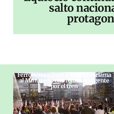
salto nacion
protagon
Ferrolterra rebate a Renfe y reclama
al Ministerio una reunión urgente
por el tren