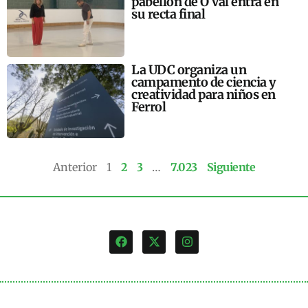
pabellón de O Val entra en
su recta final
La UDC organiza un
campamento de ciencia y
creatividad para niños en
Ferrol
Anterior
1
2
3
…
7.023
Siguiente