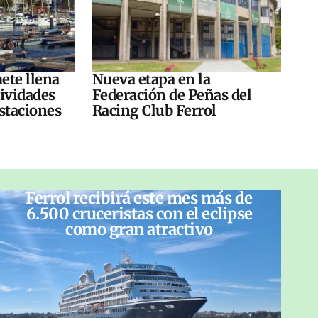
ete llena
Nueva etapa en la
tividades
Federación de Peñas del
ustaciones
Racing Club Ferrol
Ferrol recibirá este mes más de
6.500 cruceristas con el eclipse
como gran atractivo