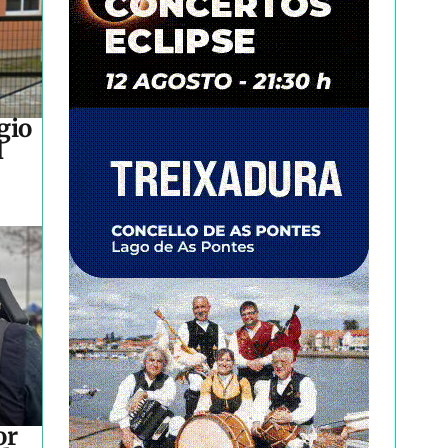
gio
l
or