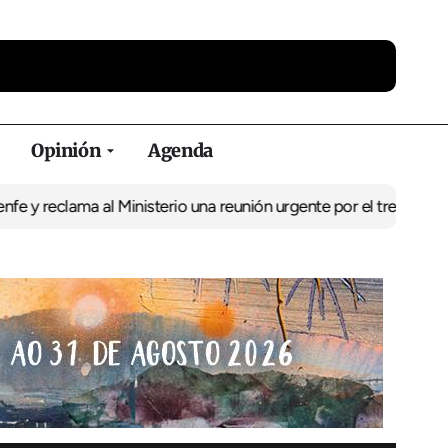
Opinión
Agenda
ama al Ministerio una reunión urgente por el tren
El BNG exige la 