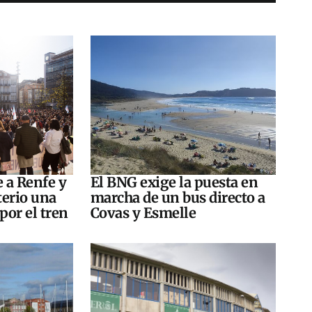
e a Renfe y
El BNG exige la puesta en
terio una
marcha de un bus directo a
por el tren
Covas y Esmelle