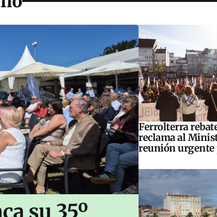
ino
Ferrolterra rebat
reclama al Minis
reunión urgente 
ca su 35º