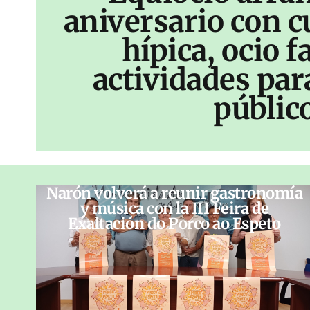
aniversario con c
hípica, ocio f
actividades par
públic
Narón volverá a reunir gastronomía
y música con la III Feira de
Exaltación do Porco ao Espeto