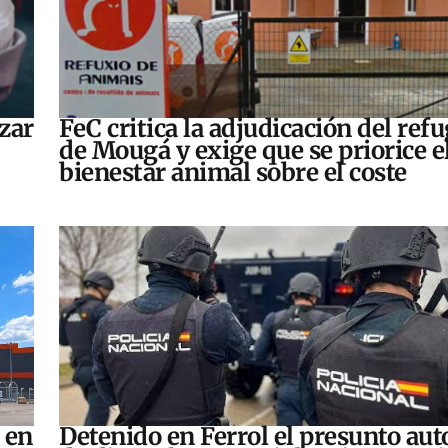
zar
FeC critica la adjudicación del refu
de Mougá y exige que se priorice e
bienestar animal sobre el coste
 en
Detenido en Ferrol el presunto aut