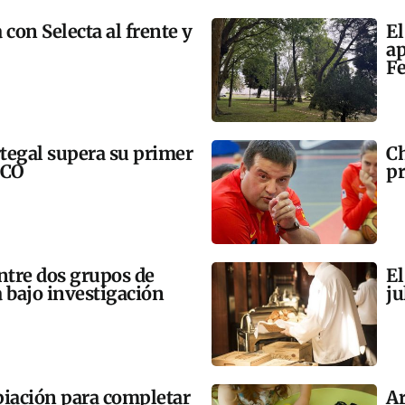
 con Selecta al frente y
El
ap
Fe
tegal supera su primer
Ch
SCO
pr
tre dos grupos de
El
 bajo investigación
ju
opiación para completar
Ar