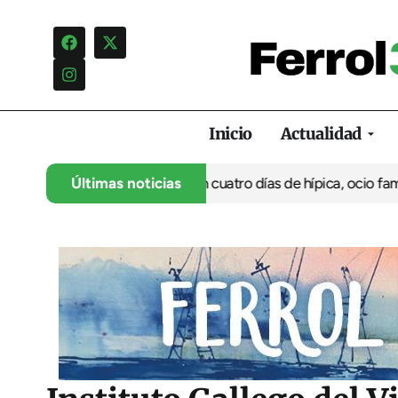
Inicio
Actualidad
su 35º aniversario con cuatro días de hípica, ocio familiar y act
Últimas noticias