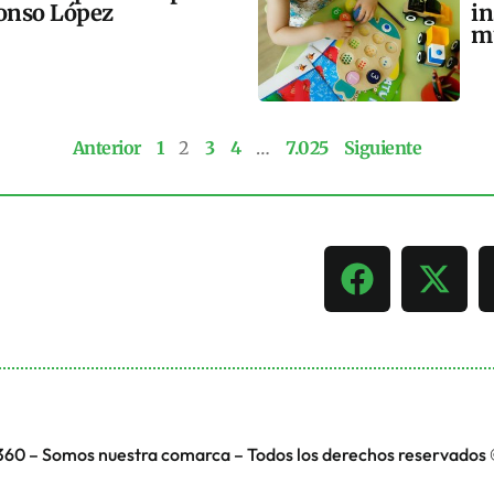
lonso López
in
m
Anterior
1
2
3
4
…
7.025
Siguiente
360 – Somos nuestra comarca – Todos los derechos reservados