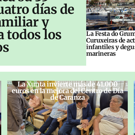
uatro días de
amiliar y
a todos los
La Festa do Grum
Curuxeiras de ac
os
infantiles y deg
marineras
La Xunta invierte más de 41.000
euros en la mejora del Centro de Día
de Caranza