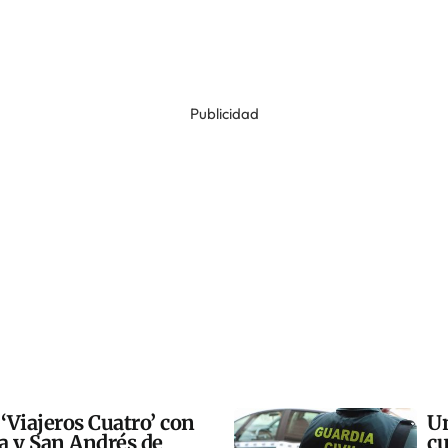
Publicidad
 ‘Viajeros Cuatro’ con
Un
ra y San Andrés de
cu