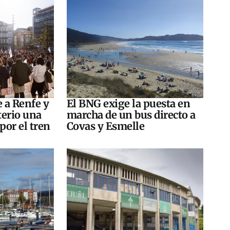
e a Renfe y
El BNG exige la puesta en
terio una
marcha de un bus directo a
por el tren
Covas y Esmelle