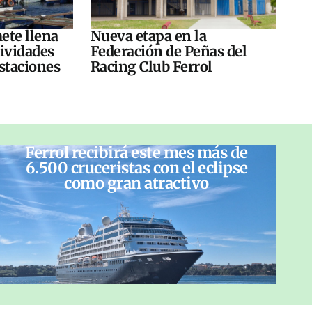
ete llena
Nueva etapa en la
tividades
Federación de Peñas del
ustaciones
Racing Club Ferrol
Ferrol recibirá este mes más de
6.500 cruceristas con el eclipse
como gran atractivo