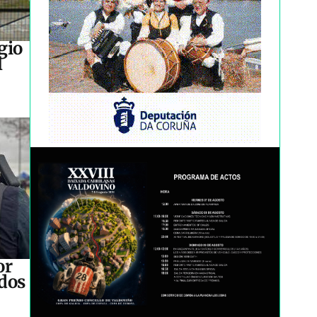
gio
l
or
idos