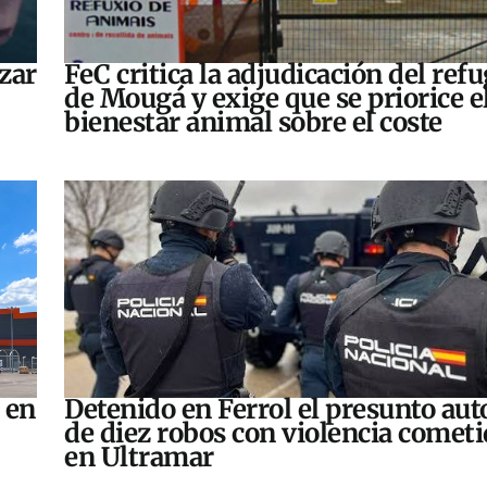
zar
FeC critica la adjudicación del refu
de Mougá y exige que se priorice e
bienestar animal sobre el coste
 en
Detenido en Ferrol el presunto aut
de diez robos con violencia comet
en Ultramar