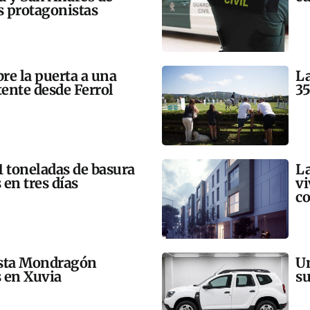
 protagonistas
bre la puerta a una
La
tente desde Ferrol
35
21 toneladas de basura
La
 en tres días
vi
co
esta Mondragón
Un
s en Xuvia
su