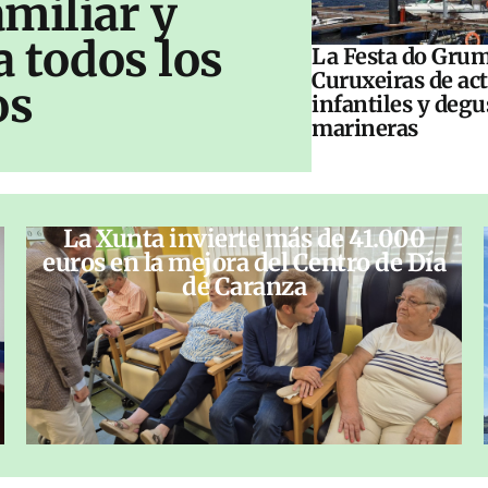
amiliar y
a todos los
La Festa do Grum
Curuxeiras de ac
os
infantiles y deg
marineras
La Xunta invierte más de 41.000
euros en la mejora del Centro de Día
de Caranza