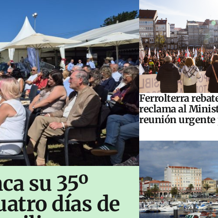
Ferrolterra rebat
reclama al Minis
reunión urgente 
ca su 35º
uatro días de