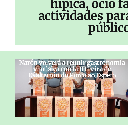
hípica, ocio f
actividades par
públic
Narón volverá a reunir gastronomía
y música con la III Feira de
Exaltación do Porco ao Espeto