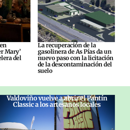
 en
La recuperación de la
er Mary’
gasolinera de As Pías da un
elera del
nuevo paso con la licitación
de la descontaminación del
suelo
Valdoviño vuelve a abrir el Pantín
Classic a los artesanos locales