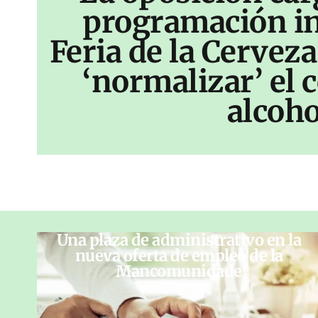
programación inf
Feria de la Cerveza
‘normalizar’ el
alcoho
Una plaza de administrativo en la
nueva oferta de empleo de la
Mancomunidade