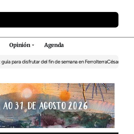
Opinión
Agenda
frutar del fin de semana en Ferrolterra
César Pita, capitán maríti