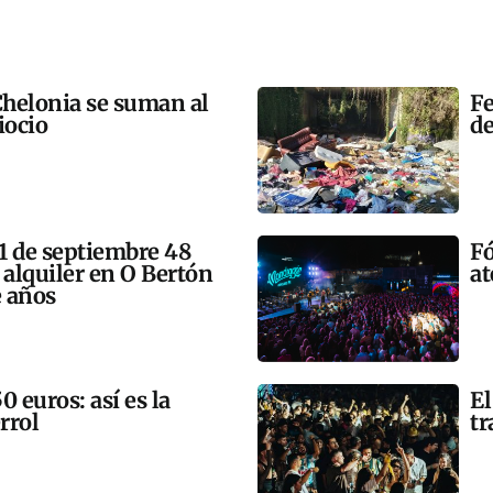
helonia se suman al
Fe
iocio
de
11 de septiembre 48
Fó
 alquiler en O Bertón
at
e años
 euros: así es la
El
rrol
tr