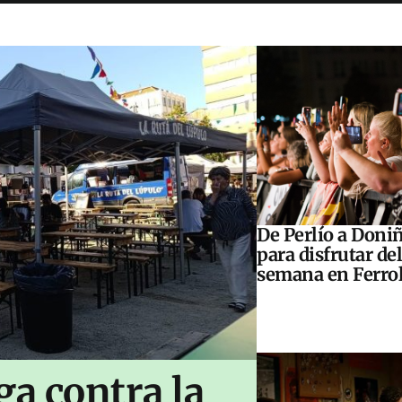
De Perlío a Doniñ
para disfrutar del
semana en Ferrol
ga contra la