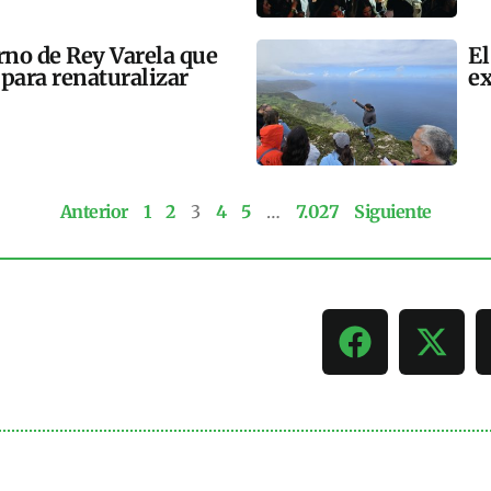
rno de Rey Varela que
El
para renaturalizar
e
Anterior
1
2
3
4
5
…
7.027
Siguiente