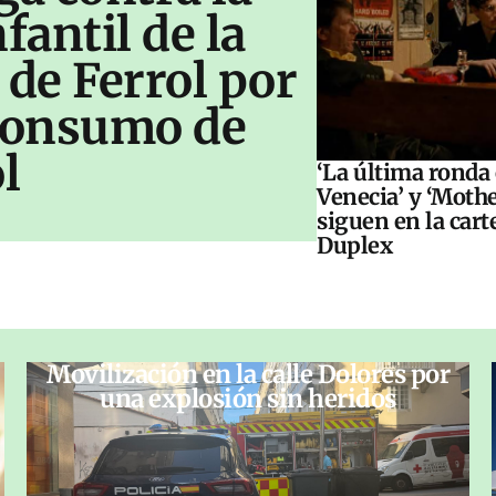
antil de la
 de Ferrol por
 consumo de
l
‘La última ronda
Venecia’ y ‘Moth
siguen en la cart
Duplex
Movilización en la calle Dolores por
una explosión sin heridos