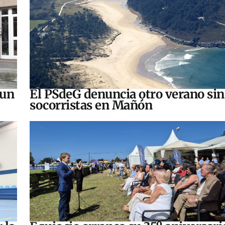
 un
El PSdeG denuncia otro verano sin
socorristas en Mañón