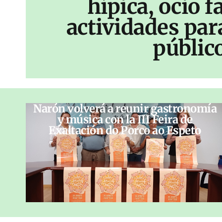
hípica, ocio f
actividades par
públic
Narón volverá a reunir gastronomía
y música con la III Feira de
Exaltación do Porco ao Espeto