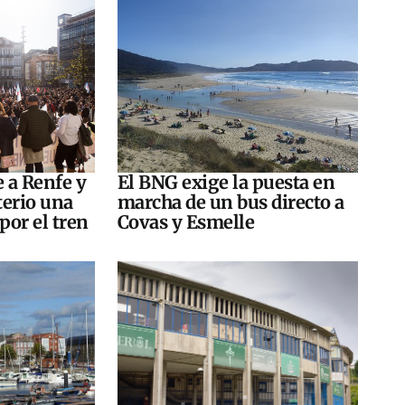
e a Renfe y
El BNG exige la puesta en
terio una
marcha de un bus directo a
por el tren
Covas y Esmelle