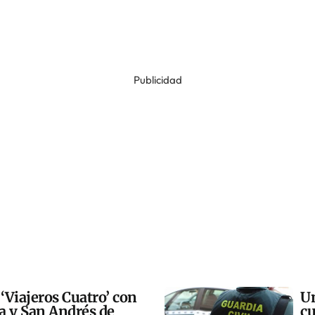
Publicidad
 ‘Viajeros Cuatro’ con
Un
ra y San Andrés de
cu