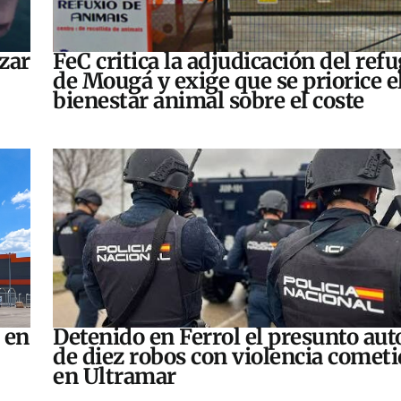
zar
FeC critica la adjudicación del refu
de Mougá y exige que se priorice e
bienestar animal sobre el coste
 en
Detenido en Ferrol el presunto aut
de diez robos con violencia comet
en Ultramar