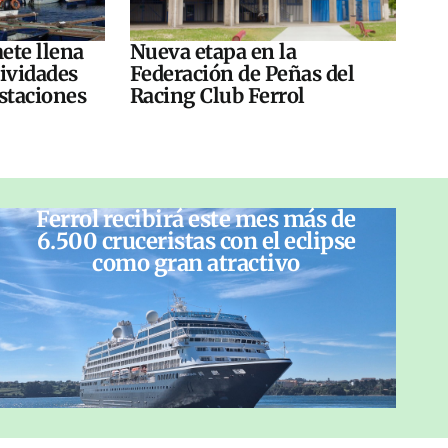
ete llena
Nueva etapa en la
tividades
Federación de Peñas del
ustaciones
Racing Club Ferrol
Ferrol recibirá este mes más de
6.500 cruceristas con el eclipse
como gran atractivo