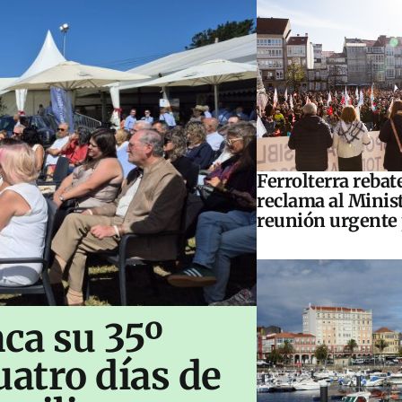
Ferrolterra rebat
reclama al Minis
reunión urgente 
ca su 35º
uatro días de