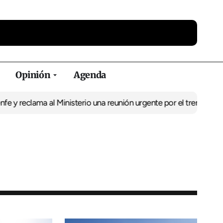
Opinión
Agenda
ama al Ministerio una reunión urgente por el tren
El BNG exige la 