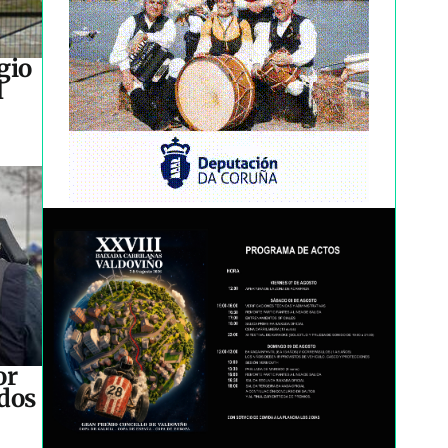
gio
l
or
idos