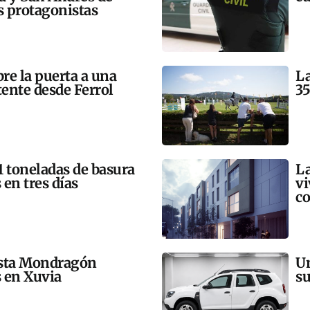
 protagonistas
bre la puerta a una
La
tente desde Ferrol
35
21 toneladas de basura
La
 en tres días
vi
co
esta Mondragón
Un
s en Xuvia
su