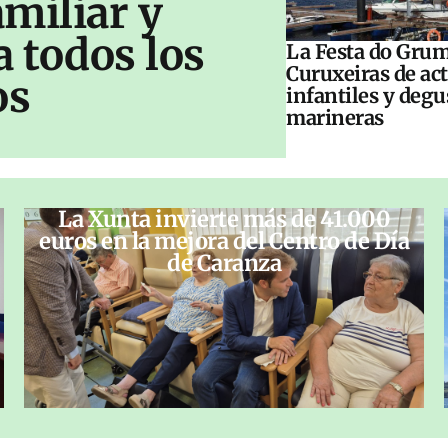
amiliar y
a todos los
La Festa do Grum
Curuxeiras de ac
os
infantiles y deg
marineras
La Xunta invierte más de 41.000
euros en la mejora del Centro de Día
de Caranza