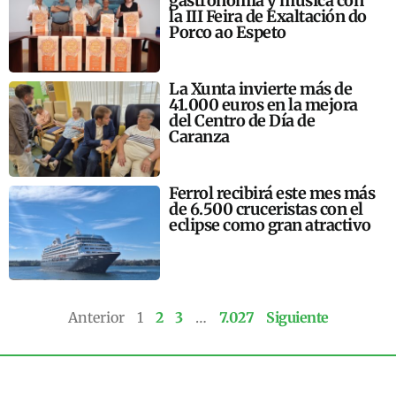
gastronomía y música con
la III Feira de Exaltación do
Porco ao Espeto
La Xunta invierte más de
41.000 euros en la mejora
del Centro de Día de
Caranza
Ferrol recibirá este mes más
de 6.500 cruceristas con el
eclipse como gran atractivo
Anterior
1
2
3
…
7.027
Siguiente