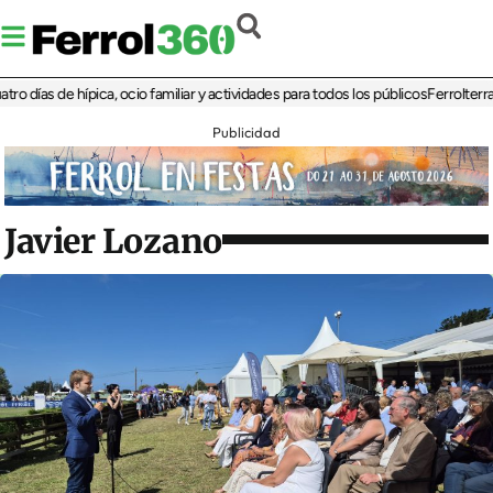
ías de hípica, ocio familiar y actividades para todos los públicos
Ferrolterra reb
Publicidad
Javier Lozano