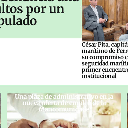
ltos por un
pulado
César Pita, capit
marítimo de Ferr
su compromiso c
seguridad maríti
primer encuentr
institucional
Una plaza de administrativo en la
nueva oferta de empleo de la
Mancomunidade