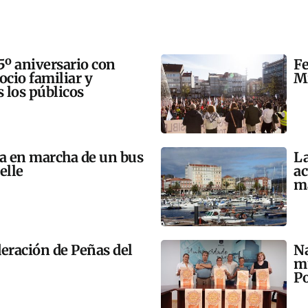
5º aniversario con
Fe
 ocio familiar y
Mi
s los públicos
ta en marcha de un bus
La
elle
ac
m
eración de Peñas del
Na
mú
Po