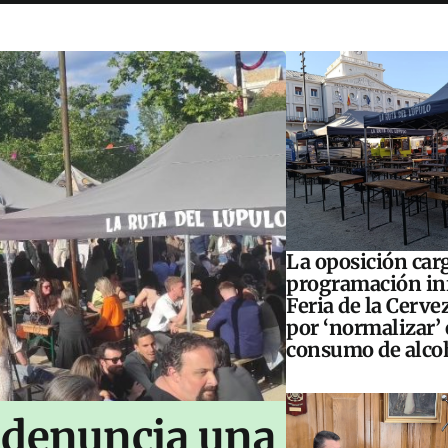
La oposición carg
programación inf
Feria de la Cerve
por ‘normalizar’ 
consumo de alco
 denuncia una