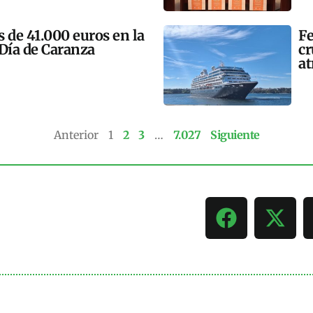
 de 41.000 euros en la
Fe
 Día de Caranza
cr
at
Anterior
1
2
3
…
7.027
Siguiente