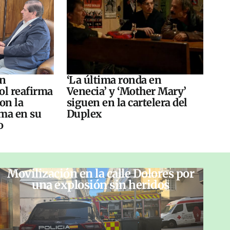
án
‘La última ronda en
ol reafirma
Venecia’ y ‘Mother Mary’
on la
siguen en la cartelera del
ma en su
Duplex
o
Movilización en la calle Dolores por
una explosión sin heridos