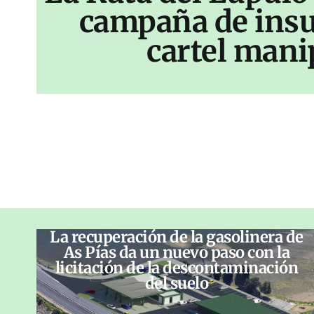
campaña de insu
cartel mani
La recuperación de la gasolinera de
As Pías da un nuevo paso con la
licitación de la descontaminación
del suelo