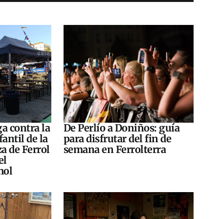
a contra la
De Perlío a Doniños: guía
antil de la
para disfrutar del fin de
za de Ferrol
semana en Ferrolterra
el
hol