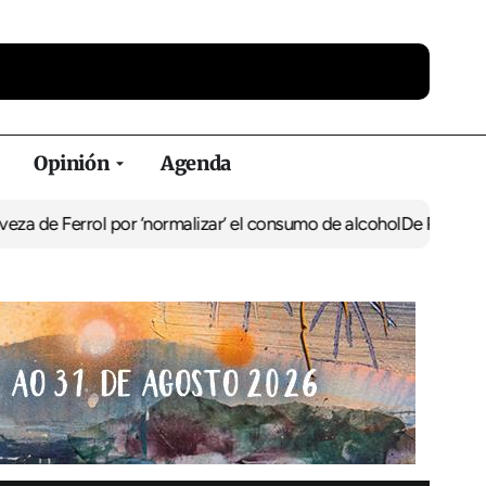
Opinión
Agenda
ol por ‘normalizar’ el consumo de alcohol
De Perlío a Doniños: guí