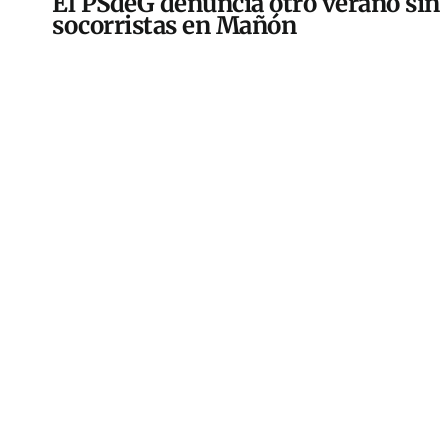
El PSdeG denuncia otro verano sin
socorristas en Mañón