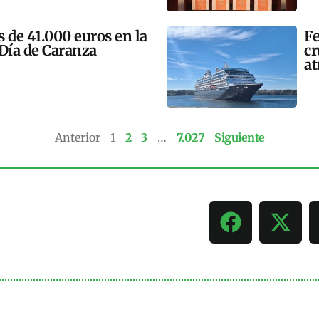
 de 41.000 euros en la
Fe
 Día de Caranza
cr
at
Anterior
1
2
3
…
7.027
Siguiente