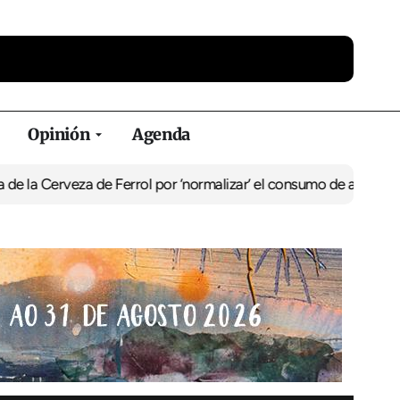
Opinión
Agenda
eza de Ferrol por ‘normalizar’ el consumo de alcohol
De Perlío a D