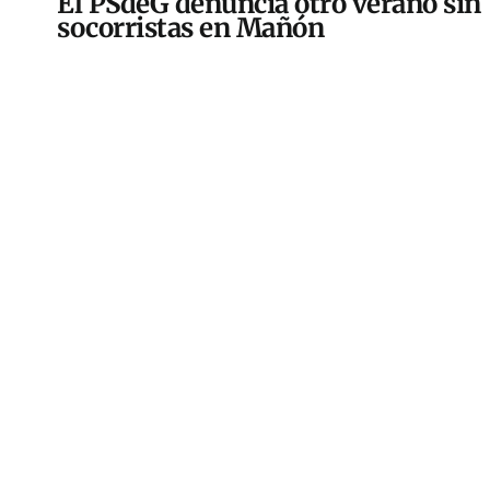
El PSdeG denuncia otro verano sin
socorristas en Mañón