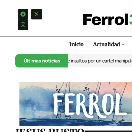
Inicio
Actualidad
uncia una campaña de insultos por un cartel manipulado
Últimas noticias
La oposi