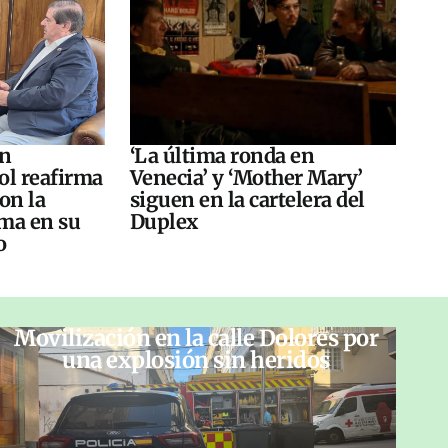
án
‘La última ronda en
ol reafirma
Venecia’ y ‘Mother Mary’
on la
siguen en la cartelera del
ma en su
Duplex
o
Movilización en la calle Dolores por
una explosión sin heridos