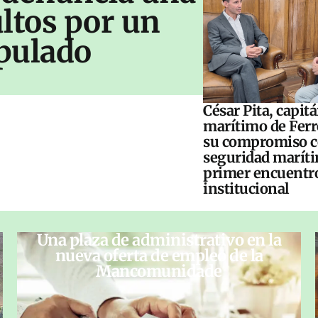
ltos por un
pulado
César Pita, capit
marítimo de Ferr
su compromiso c
seguridad maríti
primer encuentr
institucional
Una plaza de administrativo en la
nueva oferta de empleo de la
Mancomunidade