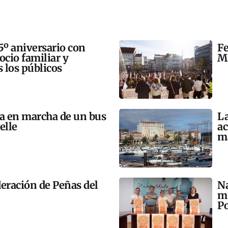
5º aniversario con
Fe
 ocio familiar y
Mi
s los públicos
ta en marcha de un bus
La
elle
ac
m
eración de Peñas del
Na
mú
Po