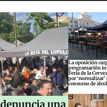
La oposición carg
programación inf
Feria de la Cerve
por ‘normalizar’ 
consumo de alco
 denuncia una