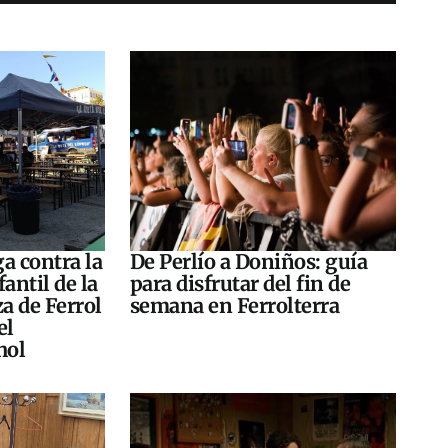
a contra la
De Perlío a Doniños: guía
antil de la
para disfrutar del fin de
za de Ferrol
semana en Ferrolterra
el
hol