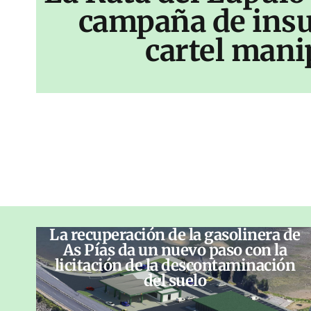
campaña de insu
cartel mani
La recuperación de la gasolinera de
As Pías da un nuevo paso con la
licitación de la descontaminación
del suelo