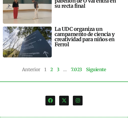
pabellón de O Val entra en
su recta final
La UDC organiza un
campamento de ciencia y
creatividad para niños en
Ferrol
Anterior
1
2
3
…
7.023
Siguiente