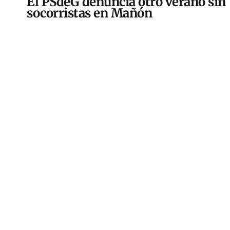
El PSdeG denuncia otro verano sin
socorristas en Mañón