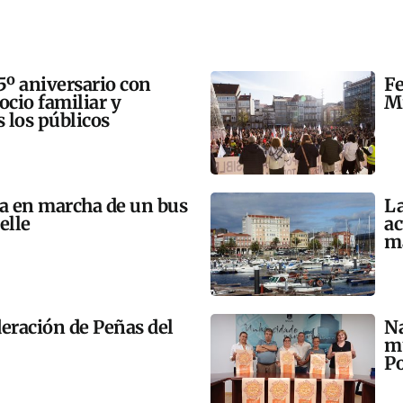
5º aniversario con
Fe
 ocio familiar y
Mi
s los públicos
ta en marcha de un bus
La
elle
ac
m
eración de Peñas del
Na
mú
Po