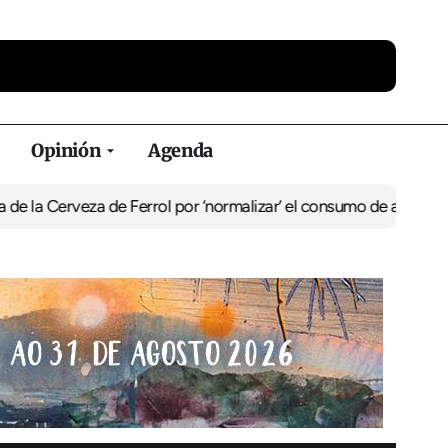
Opinión
Agenda
eza de Ferrol por ‘normalizar’ el consumo de alcohol
De Perlío a D