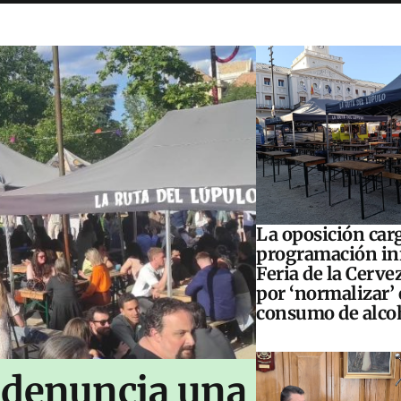
La oposición carg
programación inf
Feria de la Cerve
por ‘normalizar’ 
consumo de alco
 denuncia una