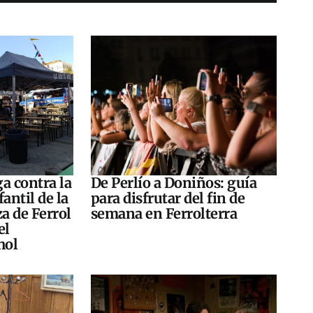
a contra la
De Perlío a Doniños: guía
antil de la
para disfrutar del fin de
za de Ferrol
semana en Ferrolterra
el
hol