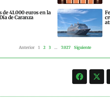
 de 41.000 euros en la
Fe
 Día de Caranza
cr
at
Anterior
1
2
3
…
7.027
Siguiente