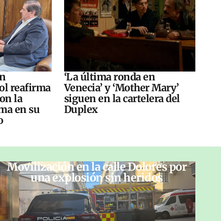
án
‘La última ronda en
ol reafirma
Venecia’ y ‘Mother Mary’
on la
siguen en la cartelera del
ma en su
Duplex
o
Movilización en la calle Dolores por
una explosión sin heridos