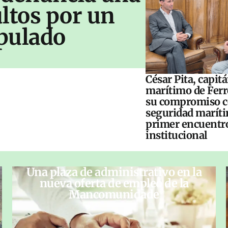
ltos por un
pulado
César Pita, capit
marítimo de Ferr
su compromiso c
seguridad maríti
primer encuentr
institucional
Una plaza de administrativo en la
nueva oferta de empleo de la
Mancomunidade