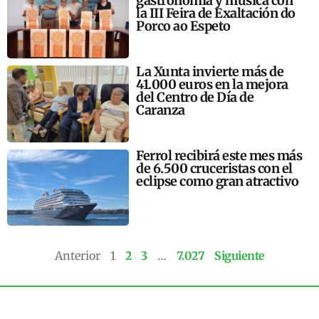
gastronomía y música con
la III Feira de Exaltación do
Porco ao Espeto
La Xunta invierte más de
41.000 euros en la mejora
del Centro de Día de
Caranza
Ferrol recibirá este mes más
de 6.500 cruceristas con el
eclipse como gran atractivo
Anterior
1
2
3
…
7.027
Siguiente