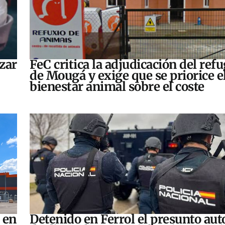
zar
FeC critica la adjudicación del refu
de Mougá y exige que se priorice e
bienestar animal sobre el coste
 en
Detenido en Ferrol el presunto aut