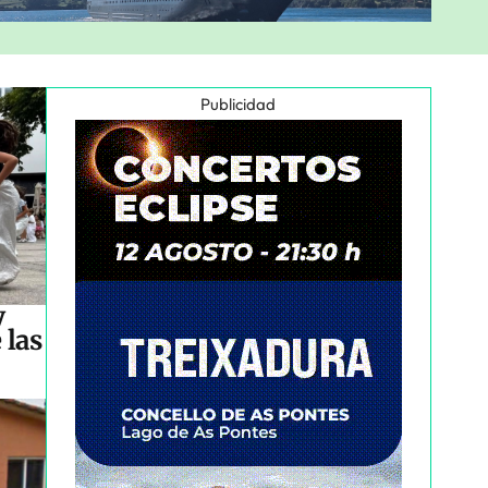
Publicidad
y
 las