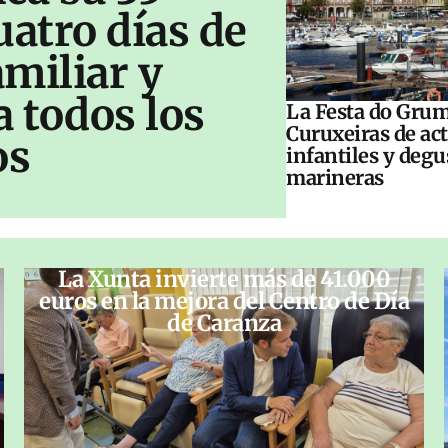
uatro días de
amiliar y
a todos los
La Festa do Grum
Curuxeiras de ac
os
infantiles y deg
marineras
La Xunta invierte más de 41.000
euros en la mejora del Centro de Día
de Caranza