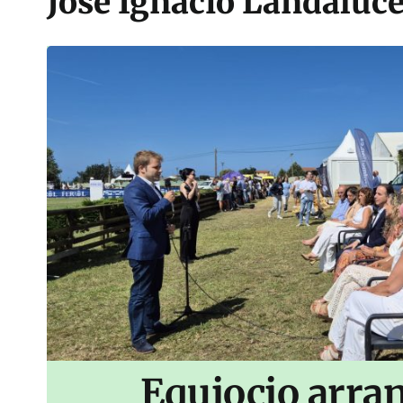
José Ignacio Landaluc
Equiocio arran