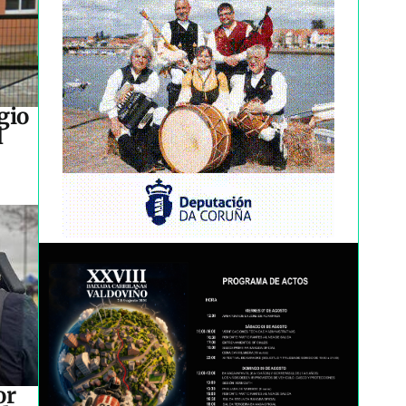
gio
l
or