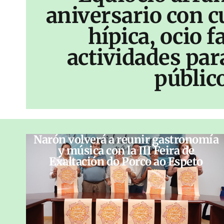
aniversario con c
hípica, ocio f
actividades par
públic
Narón volverá a reunir gastronomía
y música con la III Feira de
Exaltación do Porco ao Espeto