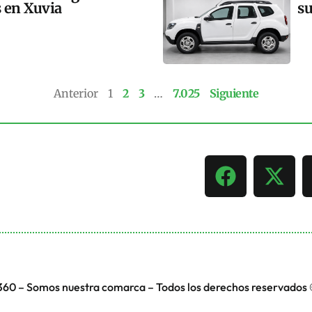
s en Xuvia
su
Anterior
1
2
3
…
7.025
Siguiente
360 – Somos nuestra comarca – Todos los derechos reservados