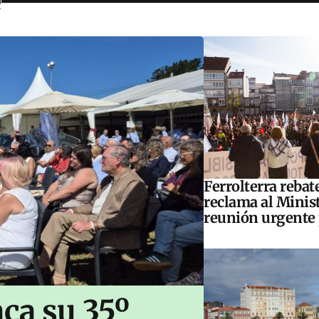
e
Ferrolterra rebat
reclama al Minis
reunión urgente 
ca su 35º