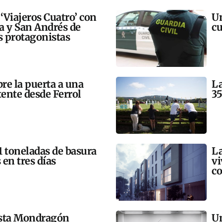
 ‘Viajeros Cuatro’ con
Un
ra y San Andrés de
cu
 protagonistas
bre la puerta a una
La
tente desde Ferrol
35
21 toneladas de basura
La
 en tres días
vi
co
esta Mondragón
Un