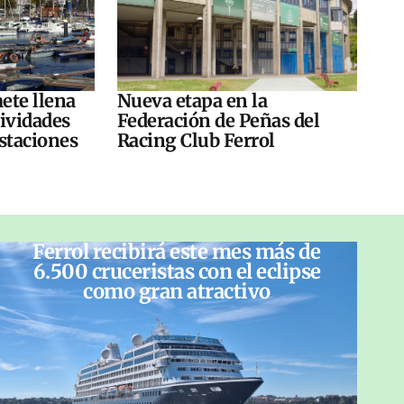
ete llena
Nueva etapa en la
tividades
Federación de Peñas del
ustaciones
Racing Club Ferrol
Ferrol recibirá este mes más de
6.500 cruceristas con el eclipse
como gran atractivo