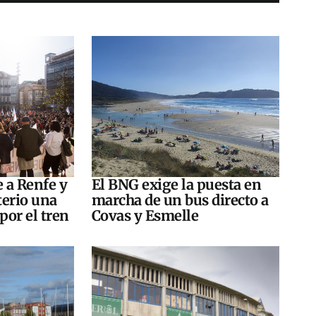
e a Renfe y
El BNG exige la puesta en
terio una
marcha de un bus directo a
por el tren
Covas y Esmelle