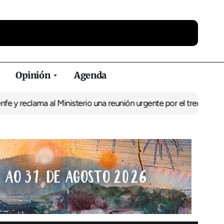
Opinión
Agenda
ama al Ministerio una reunión urgente por el tren
El BNG exige la 