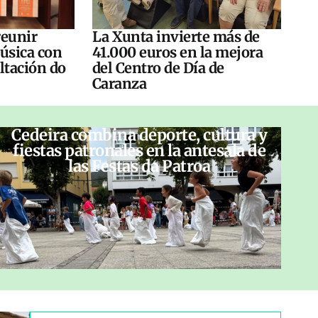
reunir
La Xunta invierte más de
úsica con
41.000 euros en la mejora
altación do
del Centro de Día de
Caranza
Cedeira combina deporte, cultura y
fiestas patronales en la antesala de
las Festas da Patroa