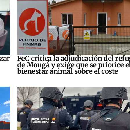
zar
FeC critica la adjudicación del refu
de Mougá y exige que se priorice e
bienestar animal sobre el coste