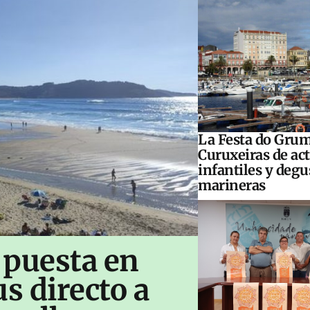
La Festa do Grum
Curuxeiras de ac
infantiles y deg
marineras
 puesta en
s directo a