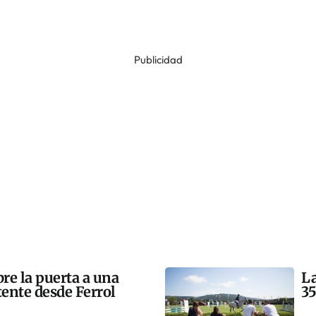
Publicidad
bre la puerta a una
La
tente desde Ferrol
35