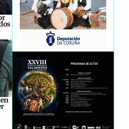
or
idos
 en
er