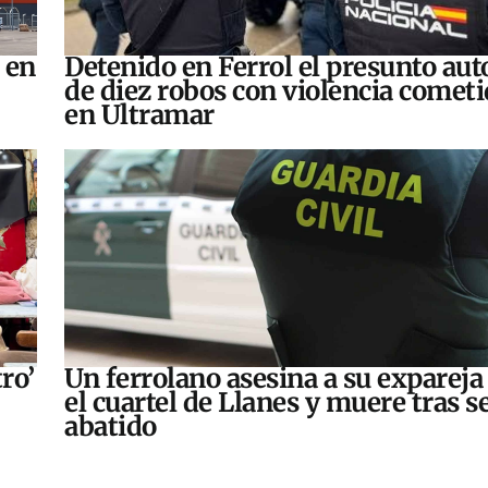
 en
Detenido en Ferrol el presunto aut
de diez robos con violencia comet
en Ultramar
ro’
Un ferrolano asesina a su expareja
el cuartel de Llanes y muere tras s
abatido