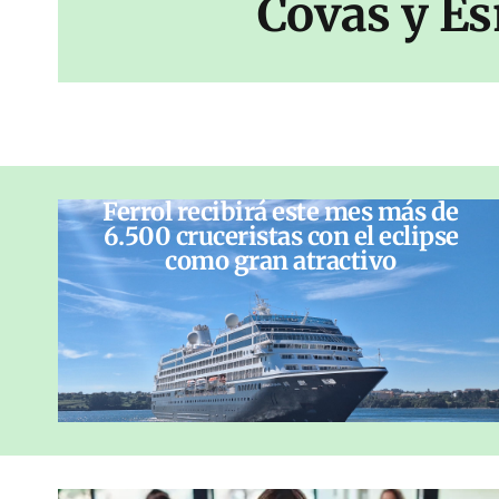
Covas y Es
Ferrol recibirá este mes más de
6.500 cruceristas con el eclipse
como gran atractivo