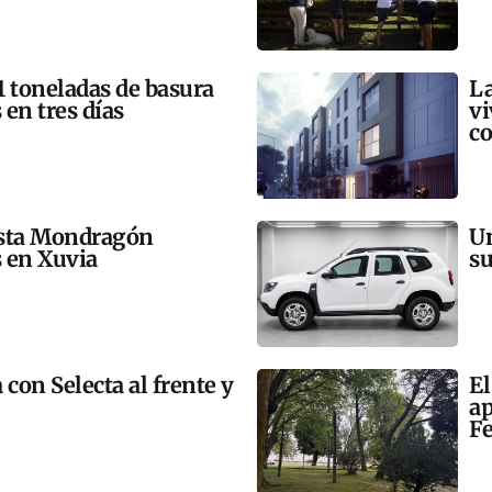
21 toneladas de basura
La
 en tres días
vi
co
esta Mondragón
Un
s en Xuvia
su
 con Selecta al frente y
El
ap
Fe