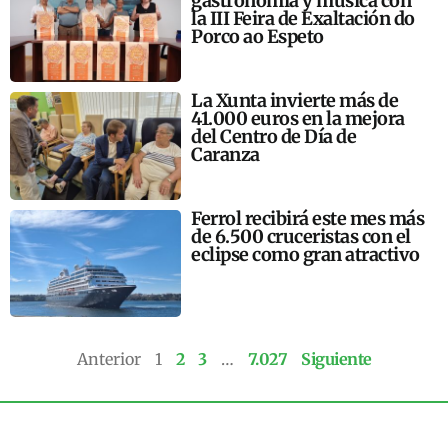
gastronomía y música con
la III Feira de Exaltación do
Porco ao Espeto
La Xunta invierte más de
41.000 euros en la mejora
del Centro de Día de
Caranza
Ferrol recibirá este mes más
de 6.500 cruceristas con el
eclipse como gran atractivo
Anterior
1
2
3
…
7.027
Siguiente