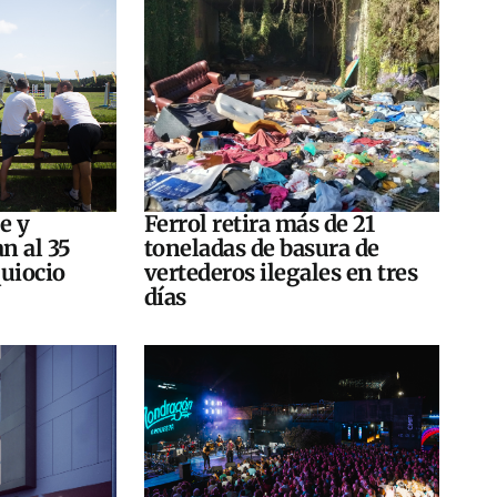
e y
Ferrol retira más de 21
n al 35
toneladas de basura de
quiocio
vertederos ilegales en tres
días