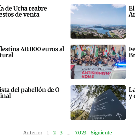
ía de Ucha reabre
El
estos de venta
An
 destina 40.000 euros al
Fe
tural
Br
ista del pabellón de O
La
final
y 
Anterior
1
2
3
…
7.023
Siguiente