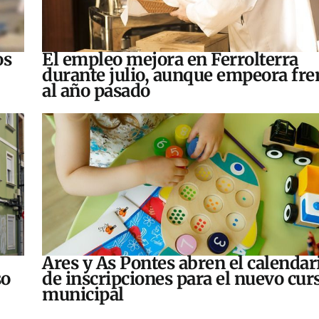
os
El empleo mejora en Ferrolterra
durante julio, aunque empeora fre
al año pasado
Ares y As Pontes abren el calendar
so
de inscripciones para el nuevo cur
municipal