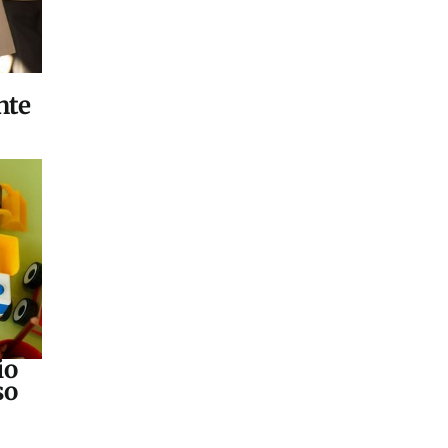
nte
io
so