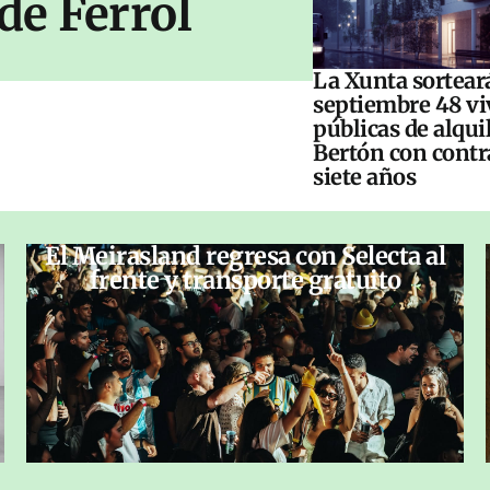
de Ferrol
La Xunta sorteará
septiembre 48 vi
públicas de alqui
Bertón con contr
siete años
El Meirasland regresa con Selecta al
frente y transporte gratuito