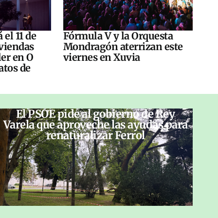
 el 11 de
Fórmula V y la Orquesta
viendas
Mondragón aterrizan este
ler en O
viernes en Xuvia
atos de
El PSOE pide al gobierno de Rey
Varela que aproveche las ayudas para
renaturalizar Ferrol