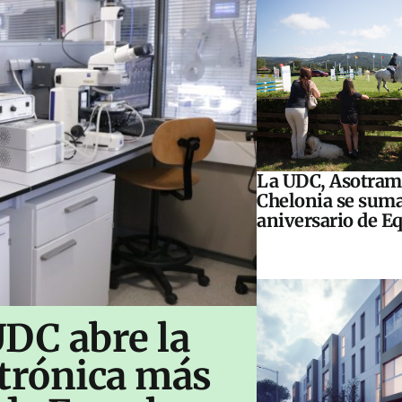
La UDC, Asotram
Chelonia se suma
aniversario de E
UDC abre la
ctrónica más