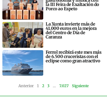
gastronomía y música con
la III Feira de Exaltación do
Porco ao Espeto
La Xunta invierte más de
41.000 euros en la mejora
del Centro de Día de
Caranza
Ferrol recibirá este mes más
de 6.500 cruceristas con el
eclipse como gran atractivo
Anterior
1
2
3
…
7.027
Siguiente