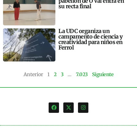
pabellón de O Val entra en
su recta final
La UDC organiza un
campamento de ciencia y
creatividad para niños en
Ferrol
Anterior
1
2
3
…
7.023
Siguiente