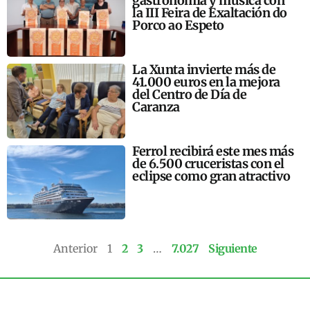
gastronomía y música con
la III Feira de Exaltación do
Porco ao Espeto
La Xunta invierte más de
41.000 euros en la mejora
del Centro de Día de
Caranza
Ferrol recibirá este mes más
de 6.500 cruceristas con el
eclipse como gran atractivo
Anterior
1
2
3
…
7.027
Siguiente