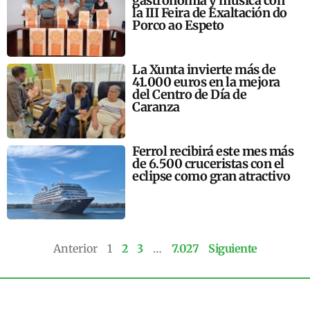
gastronomía y música con
la III Feira de Exaltación do
Porco ao Espeto
La Xunta invierte más de
41.000 euros en la mejora
del Centro de Día de
Caranza
Ferrol recibirá este mes más
de 6.500 cruceristas con el
eclipse como gran atractivo
Anterior
1
2
3
…
7.027
Siguiente