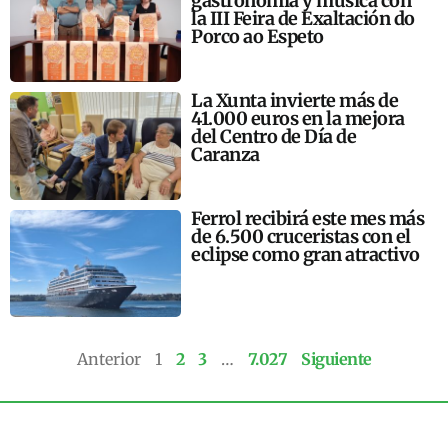
gastronomía y música con
la III Feira de Exaltación do
Porco ao Espeto
La Xunta invierte más de
41.000 euros en la mejora
del Centro de Día de
Caranza
Ferrol recibirá este mes más
de 6.500 cruceristas con el
eclipse como gran atractivo
Anterior
1
2
3
…
7.027
Siguiente