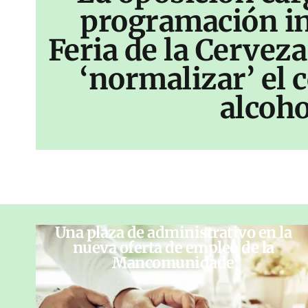
programación inf
Feria de la Cerveza
‘normalizar’ el
alcoho
Una plaza de administrativo en la
nueva oferta de empleo de la
Mancomunidade