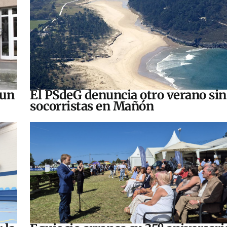
 un
El PSdeG denuncia otro verano sin
socorristas en Mañón