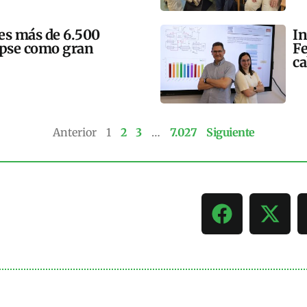
mes más de 6.500
In
lipse como gran
Fe
ca
Anterior
1
2
3
…
7.027
Siguiente