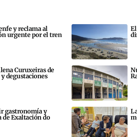
enfe y reclama al
El
n urgente por el tren
di
llena Curuxeiras de
Nu
s y degustaciones
Ra
ir gastronomía y
La
a de Exaltación do
me