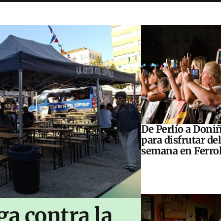
De Perlío a Doniñ
para disfrutar del
semana en Ferrol
ga contra la