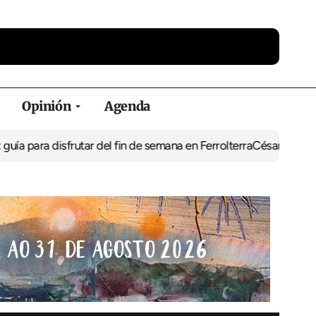
Opinión
Agenda
frutar del fin de semana en Ferrolterra
César Pita, capitán maríti