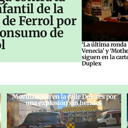
antil de la
 de Ferrol por
 consumo de
l
‘La última ronda
Venecia’ y ‘Moth
siguen en la cart
Duplex
Movilización en la calle Dolores por
una explosión sin heridos