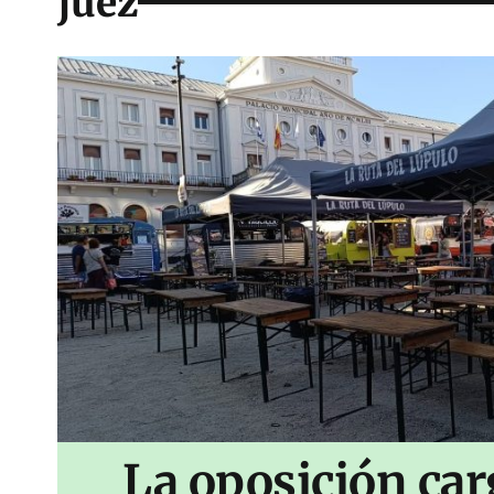
juez
La oposición car