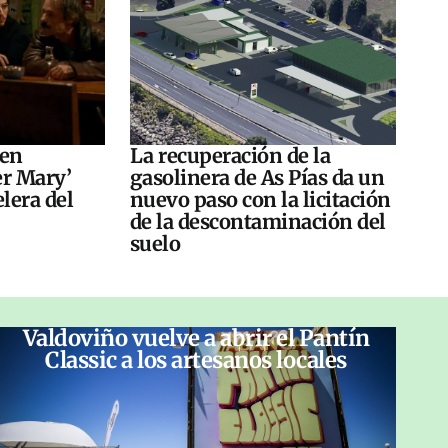
 en
La recuperación de la
er Mary’
gasolinera de As Pías da un
elera del
nuevo paso con la licitación
de la descontaminación del
suelo
Valdoviño vuelve a abrir el Pantín
Classic a los artesanos locales