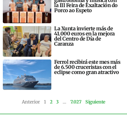
gastronomía y música con
la III Feira de Exaltación do
Porco ao Espeto
La Xunta invierte más de
41.000 euros en la mejora
del Centro de Día de
Caranza
Ferrol recibirá este mes más
de 6.500 cruceristas con el
eclipse como gran atractivo
Anterior
1
2
3
…
7.027
Siguiente