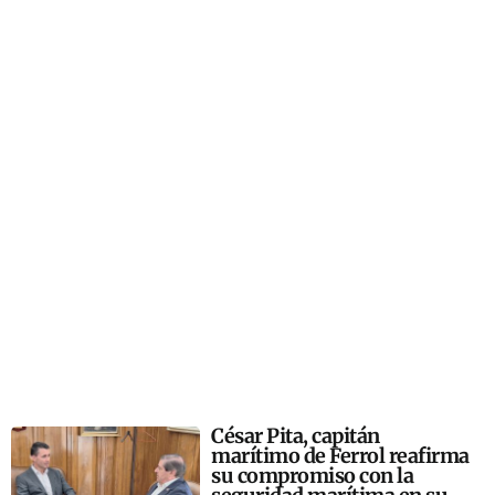
César Pita, capitán
marítimo de Ferrol reafirma
su compromiso con la