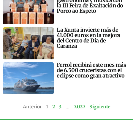
gastronomía y música con
la III Feira de Exaltación do
Porco ao Espeto
La Xunta invierte más de
41.000 euros en la mejora
del Centro de Día de
Caranza
Ferrol recibirá este mes más
de 6.500 cruceristas con el
eclipse como gran atractivo
Anterior
1
2
3
…
7.027
Siguiente