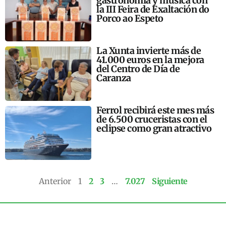
gastronomía y música con
la III Feira de Exaltación do
Porco ao Espeto
La Xunta invierte más de
41.000 euros en la mejora
del Centro de Día de
Caranza
Ferrol recibirá este mes más
de 6.500 cruceristas con el
eclipse como gran atractivo
Anterior
1
2
3
…
7.027
Siguiente