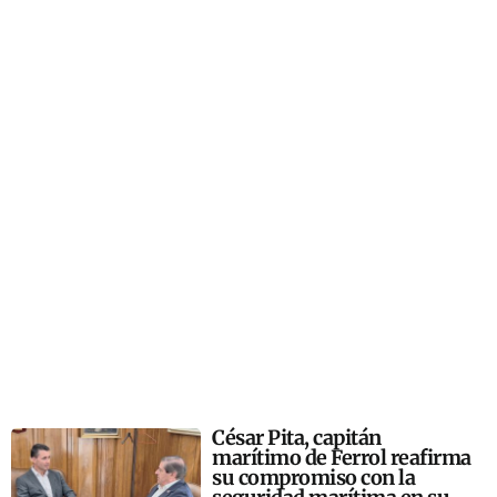
César Pita, capitán
marítimo de Ferrol reafirma
su compromiso con la