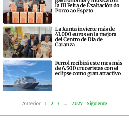
gastronomía y música con
la III Feira de Exaltación do
Porco ao Espeto
La Xunta invierte más de
41.000 euros en la mejora
del Centro de Día de
Caranza
Ferrol recibirá este mes más
de 6.500 cruceristas con el
eclipse como gran atractivo
Anterior
1
2
3
…
7.027
Siguiente