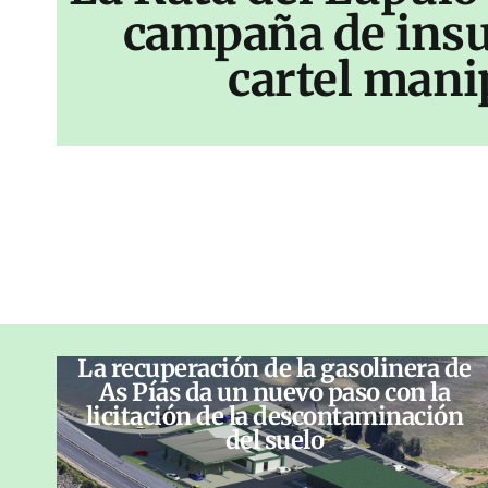
campaña de insu
cartel mani
La recuperación de la gasolinera de
As Pías da un nuevo paso con la
licitación de la descontaminación
del suelo