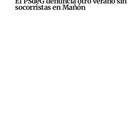
El PSdeG denuncia otro verano sin
socorristas en Mañón