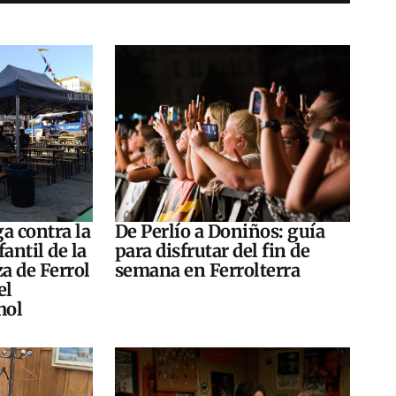
a contra la
De Perlío a Doniños: guía
antil de la
para disfrutar del fin de
za de Ferrol
semana en Ferrolterra
el
hol