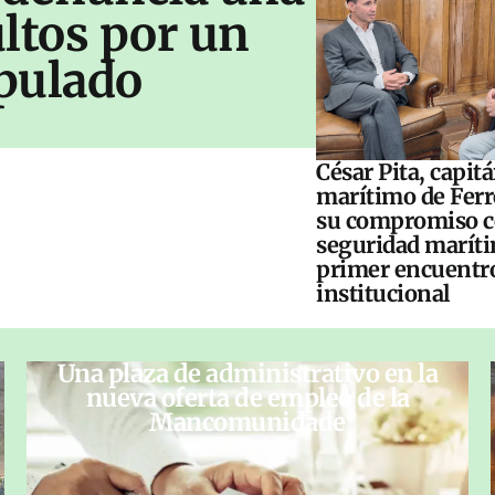
ltos por un
pulado
César Pita, capit
marítimo de Ferr
su compromiso c
seguridad maríti
primer encuentr
institucional
Una plaza de administrativo en la
nueva oferta de empleo de la
Mancomunidade