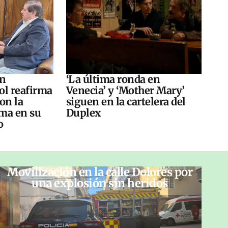
án
‘La última ronda en
ol reafirma
Venecia’ y ‘Mother Mary’
on la
siguen en la cartelera del
ma en su
Duplex
o
Movilización en la calle Dolores por
una explosión sin heridos