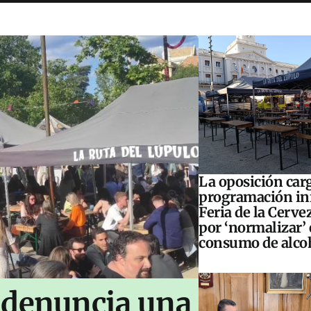
La oposición carg
programación inf
Feria de la Cerve
por ‘normalizar’ 
consumo de alco
 denuncia una