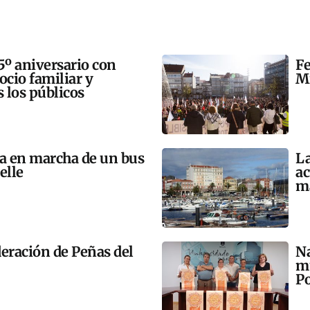
5º aniversario con
Fe
 ocio familiar y
Mi
s los públicos
ta en marcha de un bus
La
elle
ac
m
eración de Peñas del
Na
mú
Po