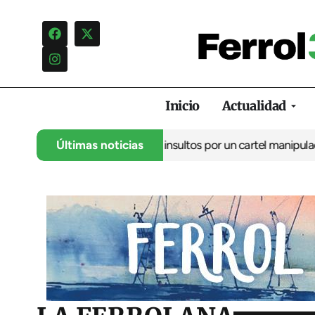
Inicio
Actualidad
cia una campaña de insultos por un cartel manipulado
Últimas noticias
La oposici