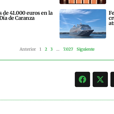
 de 41.000 euros en la
Fe
 Día de Caranza
cr
at
Anterior
1
2
3
…
7.027
Siguiente