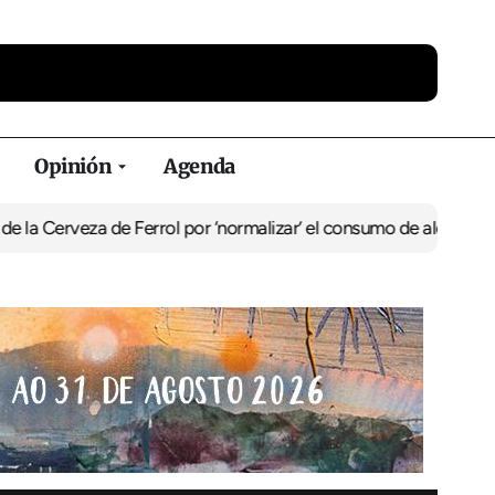
Opinión
Agenda
za de Ferrol por ‘normalizar’ el consumo de alcohol
De Perlío a Do