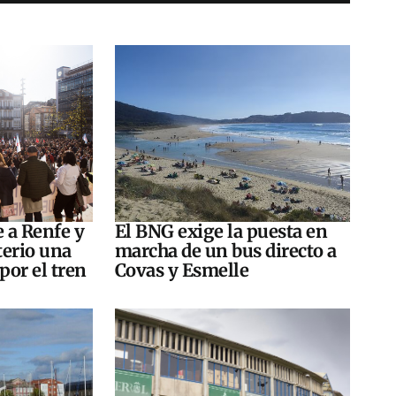
e a Renfe y
El BNG exige la puesta en
terio una
marcha de un bus directo a
por el tren
Covas y Esmelle