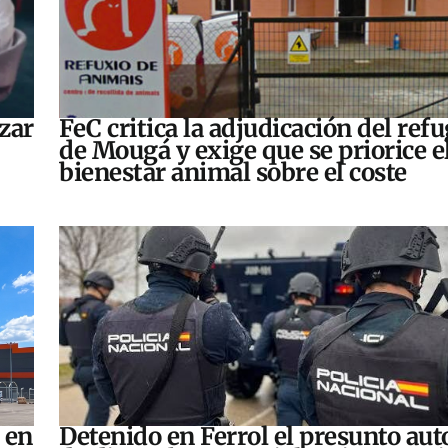
zar
FeC critica la adjudicación del refu
de Mougá y exige que se priorice e
bienestar animal sobre el coste
 en
Detenido en Ferrol el presunto aut