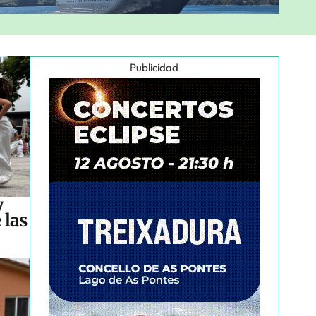
Publicidad
y
 las