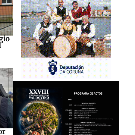
gio
l
or