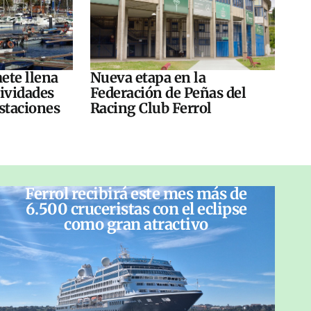
ete llena
Nueva etapa en la
tividades
Federación de Peñas del
ustaciones
Racing Club Ferrol
Ferrol recibirá este mes más de
6.500 cruceristas con el eclipse
como gran atractivo