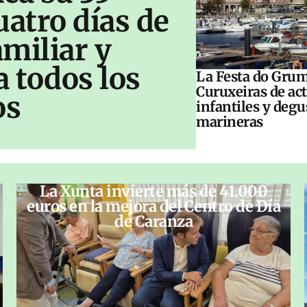
uatro días de
amiliar y
a todos los
La Festa do Grum
Curuxeiras de ac
os
infantiles y deg
marineras
La Xunta invierte más de 41.000
euros en la mejora del Centro de Día
de Caranza