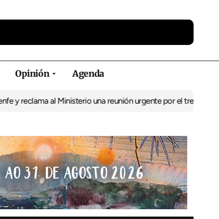
Opinión
Agenda
ama al Ministerio una reunión urgente por el tren
El BNG exige la 