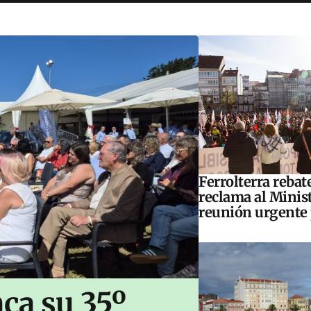
Ferrolterra rebat
reclama al Minis
reunión urgente 
ca su 35º