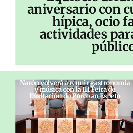
aniversario con c
hípica, ocio f
actividades par
públic
Narón volverá a reunir gastronomía
y música con la III Feira de
Exaltación do Porco ao Espeto