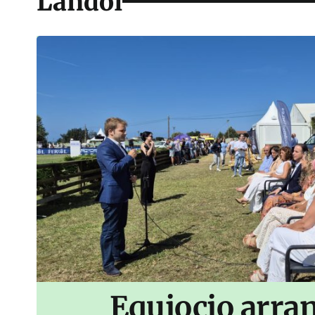
Landoi
Equiocio arran