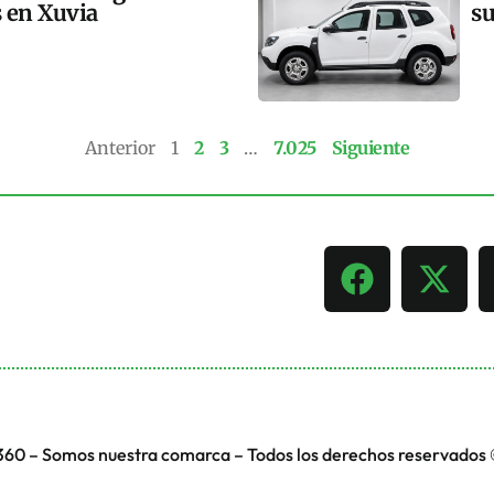
s en Xuvia
su
Anterior
1
2
3
…
7.025
Siguiente
360 – Somos nuestra comarca – Todos los derechos reservados