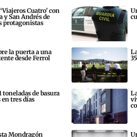
 ‘Viajeros Cuatro’ con
Un
ra y San Andrés de
cu
 protagonistas
bre la puerta a una
La
tente desde Ferrol
35
21 toneladas de basura
La
 en tres días
vi
co
esta Mondragón
Un