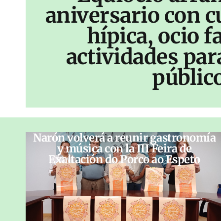
aniversario con c
hípica, ocio f
actividades par
públic
Narón volverá a reunir gastronomía
y música con la III Feira de
Exaltación do Porco ao Espeto