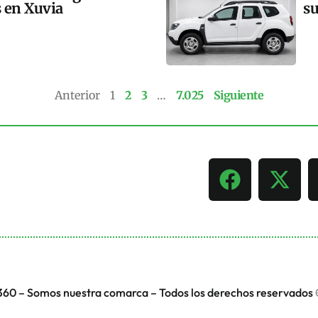
s en Xuvia
su
Anterior
1
2
3
…
7.025
Siguiente
360 – Somos nuestra comarca – Todos los derechos reservados