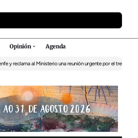
Opinión
Agenda
ama al Ministerio una reunión urgente por el tren
El BNG exige la 