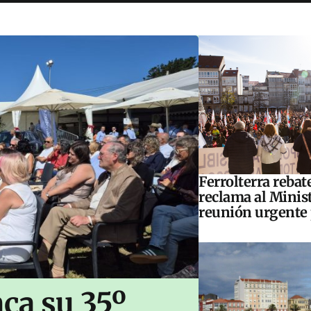
Ferrolterra rebat
reclama al Minis
reunión urgente 
ca su 35º