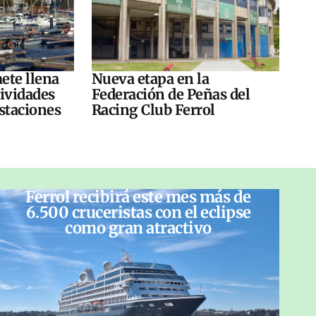
ete llena
Nueva etapa en la
tividades
Federación de Peñas del
ustaciones
Racing Club Ferrol
Ferrol recibirá este mes más de
6.500 cruceristas con el eclipse
como gran atractivo