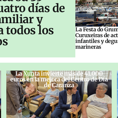
uatro días de
amiliar y
a todos los
La Festa do Grum
Curuxeiras de ac
os
infantiles y deg
marineras
La Xunta invierte más de 41.000
euros en la mejora del Centro de Día
de Caranza