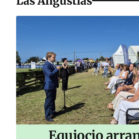
Las Angustias
Equiocio arran