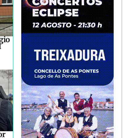
gio
l
or