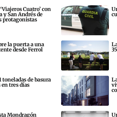
 ‘Viajeros Cuatro’ con
Un
ra y San Andrés de
cu
 protagonistas
bre la puerta a una
La
tente desde Ferrol
35
21 toneladas de basura
La
 en tres días
vi
co
esta Mondragón
Un