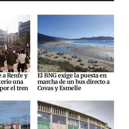
e a Renfe y
El BNG exige la puesta en
terio una
marcha de un bus directo a
por el tren
Covas y Esmelle