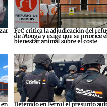
zar
FeC critica la adjudicación del refu
de Mougá y exige que se priorice e
bienestar animal sobre el coste
 en
Detenido en Ferrol el presunto aut