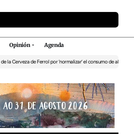
Opinión
Agenda
za de Ferrol por ‘normalizar’ el consumo de alcohol
De Perlío a Do