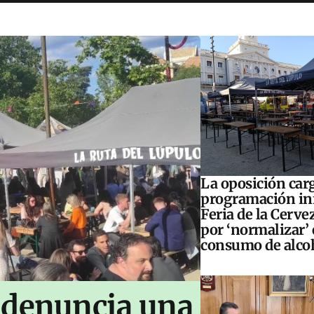
La oposición carg
programación inf
Feria de la Cerve
por ‘normalizar’ 
consumo de alco
 denuncia una