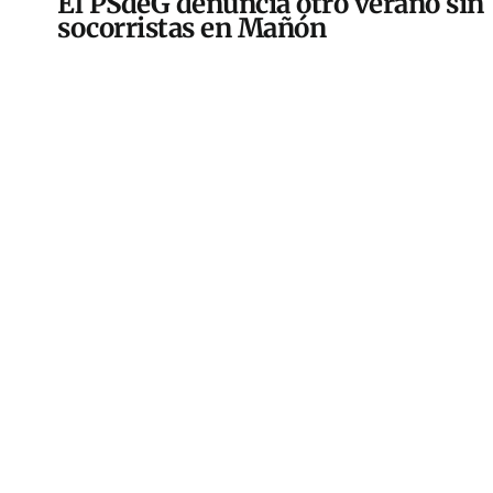
El PSdeG denuncia otro verano sin
socorristas en Mañón