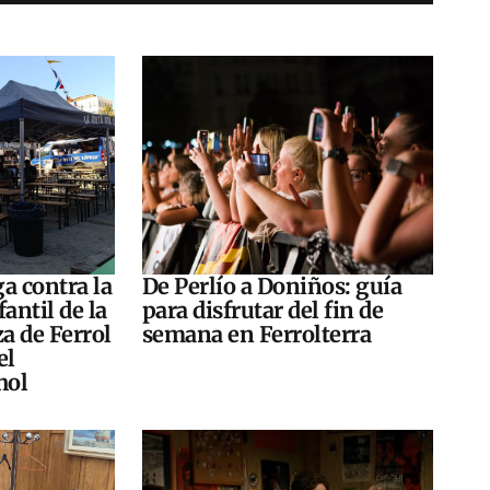
a contra la
De Perlío a Doniños: guía
antil de la
para disfrutar del fin de
za de Ferrol
semana en Ferrolterra
el
hol