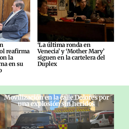
án
‘La última ronda en
ol reafirma
Venecia’ y ‘Mother Mary’
on la
siguen en la cartelera del
ma en su
Duplex
o
Movilización en la calle Dolores por
una explosión sin heridos