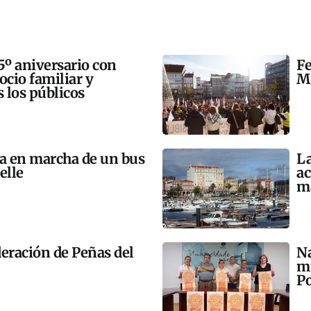
5º aniversario con
Fe
 ocio familiar y
Mi
s los públicos
ta en marcha de un bus
La
elle
ac
m
eración de Peñas del
Na
mú
Po