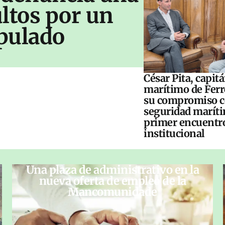
ltos por un
pulado
César Pita, capit
marítimo de Ferr
su compromiso c
seguridad maríti
primer encuentr
institucional
Una plaza de administrativo en la
nueva oferta de empleo de la
Mancomunidade