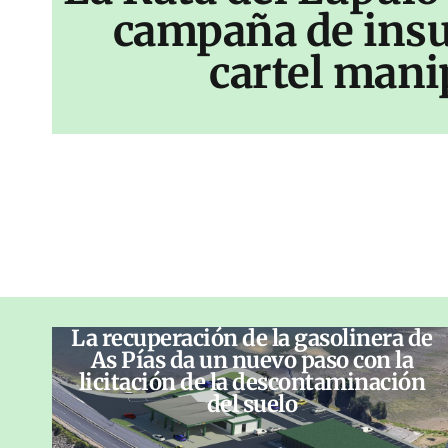
campaña de insu
cartel mani
La recuperación de la gasolinera de
As Pías da un nuevo paso con la
licitación de la descontaminación
del suelo