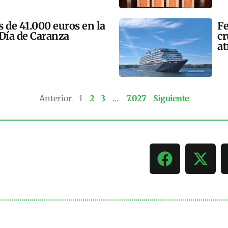
 de 41.000 euros en la
Fe
 Día de Caranza
cr
at
Anterior
1
2
3
…
7.027
Siguiente