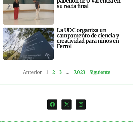
pabellón de O Val entra en
su recta final
La UDC organiza un
campamento de ciencia y
creatividad para niños en
Ferrol
Anterior
1
2
3
…
7.023
Siguiente