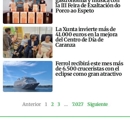
gastronomía y música con
la III Feira de Exaltación do
Porco ao Espeto
La Xunta invierte más de
41.000 euros en la mejora
del Centro de Día de
Caranza
Ferrol recibirá este mes más
de 6.500 cruceristas con el
eclipse como gran atractivo
Anterior
1
2
3
…
7.027
Siguiente