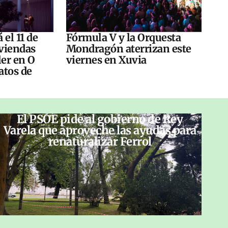
 el 11 de
Fórmula V y la Orquesta
viendas
Mondragón aterrizan este
ler en O
viernes en Xuvia
atos de
El PSOE pide al gobierno de Rey
Varela que aproveche las ayudas para
renaturalizar Ferrol