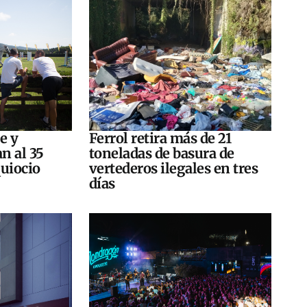
e y
Ferrol retira más de 21
n al 35
toneladas de basura de
quiocio
vertederos ilegales en tres
días