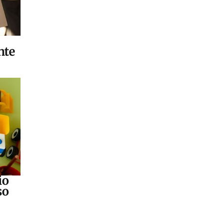
nte
io
so