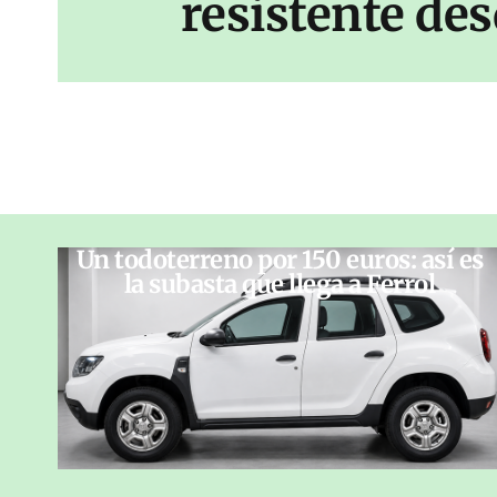
resistente des
Un todoterreno por 150 euros: así es
la subasta que llega a Ferrol