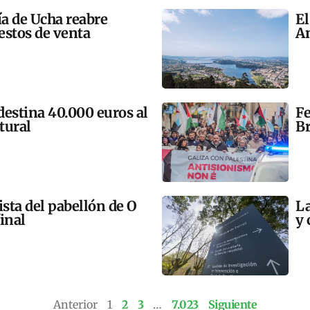
ía de Ucha reabre
El
estos de venta
An
 destina 40.000 euros al
Fe
tural
Br
ista del pabellón de O
La
final
y 
Anterior
1
2
3
…
7.023
Siguiente