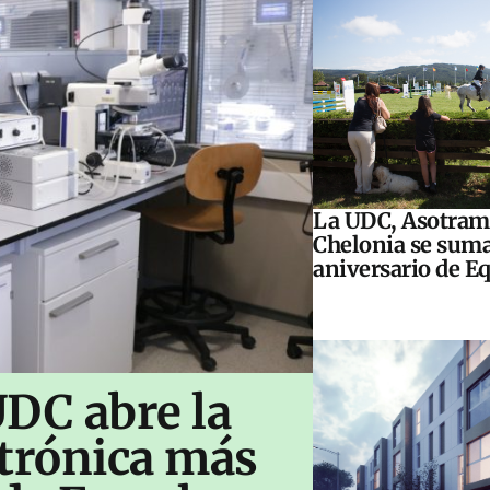
La UDC, Asotram
Chelonia se suma
aniversario de E
UDC abre la
ctrónica más