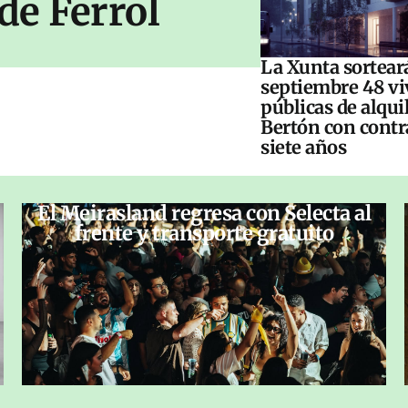
de Ferrol
La Xunta sorteará
septiembre 48 vi
públicas de alqui
Bertón con contr
siete años
El Meirasland regresa con Selecta al
frente y transporte gratuito