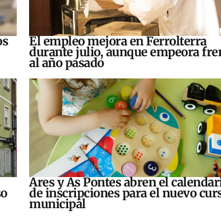
os
El empleo mejora en Ferrolterra
durante julio, aunque empeora fre
al año pasado
Ares y As Pontes abren el calendar
so
de inscripciones para el nuevo cur
municipal