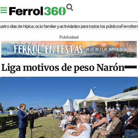
días de hípica, ocio familiar y actividades para todos los públicos
Ferrolterra re
Publicidad
Liga motivos de peso Narón