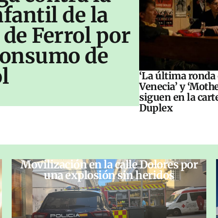
antil de la
 de Ferrol por
 consumo de
l
‘La última ronda
Venecia’ y ‘Moth
siguen en la cart
Duplex
Movilización en la calle Dolores por
una explosión sin heridos