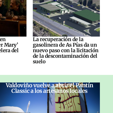
 en
La recuperación de la
er Mary’
gasolinera de As Pías da un
elera del
nuevo paso con la licitación
de la descontaminación del
suelo
Valdoviño vuelve a abrir el Pantín
Classic a los artesanos locales