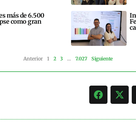
mes más de 6.500
In
lipse como gran
Fe
ca
Anterior
1
2
3
…
7.027
Siguiente