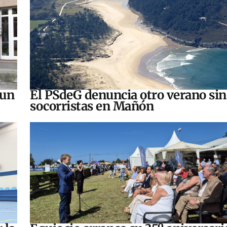
 un
El PSdeG denuncia otro verano sin
socorristas en Mañón