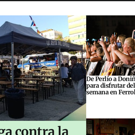
De Perlío a Doniñ
para disfrutar del
semana en Ferrol
ga contra la