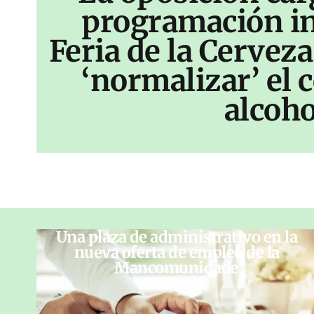
programación inf
Feria de la Cerveza
‘normalizar’ el
alcoho
Una plaza de administrativo en la
nueva oferta de empleo de la
Mancomunidade