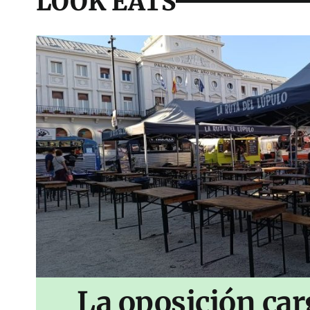
LOOK EATS
La oposición car