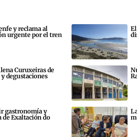
enfe y reclama al
El
n urgente por el tren
di
llena Curuxeiras de
Nu
s y degustaciones
Ra
ir gastronomía y
La
a de Exaltación do
me