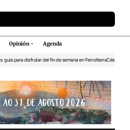
Opinión
Agenda
isfrutar del fin de semana en Ferrolterra
César Pita, capitán marí