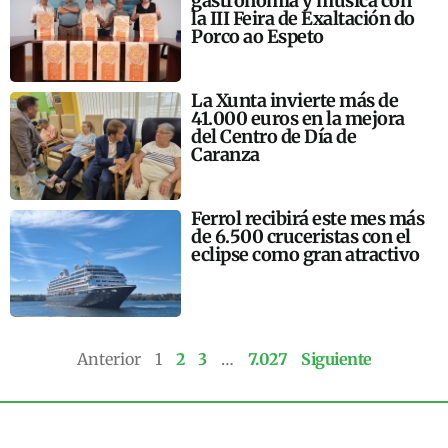
gastronomía y música con
la III Feira de Exaltación do
Porco ao Espeto
La Xunta invierte más de
41.000 euros en la mejora
del Centro de Día de
Caranza
Ferrol recibirá este mes más
de 6.500 cruceristas con el
eclipse como gran atractivo
Anterior
1
2
3
…
7.027
Siguiente