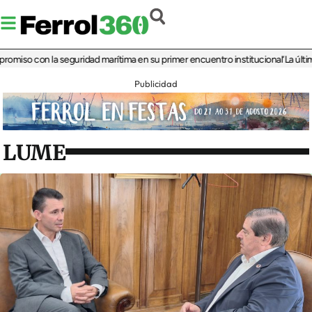
o con la seguridad marítima en su primer encuentro institucional
‘La última ron
Publicidad
LUME