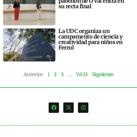
pabellón de O Val entra en
su recta final
La UDC organiza un
campamento de ciencia y
creatividad para niños en
Ferrol
Anterior
1
2
3
…
7.023
Siguiente