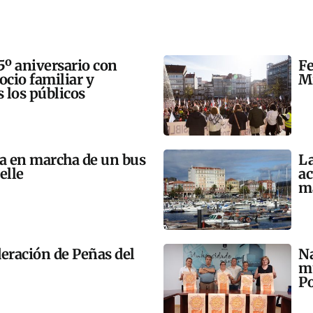
5º aniversario con
Fe
 ocio familiar y
Mi
s los públicos
ta en marcha de un bus
La
elle
ac
m
eración de Peñas del
Na
mú
Po