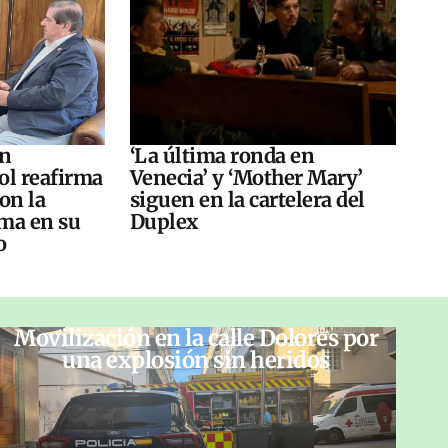
án
‘La última ronda en
ol reafirma
Venecia’ y ‘Mother Mary’
on la
siguen en la cartelera del
ma en su
Duplex
o
Movilización en la calle Dolores por
una explosión sin heridos