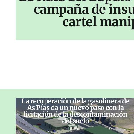
campaña de insu
cartel mani
La recuperación de la gasolinera de
As Pías da un nuevo paso con la
licitación de la descontaminación
del suelo