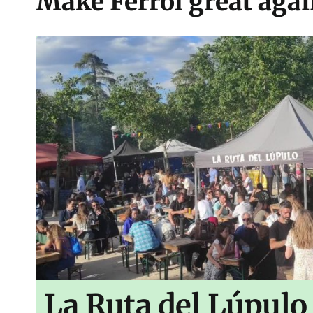
Make Ferrol great aga
La Ruta del Lúpulo