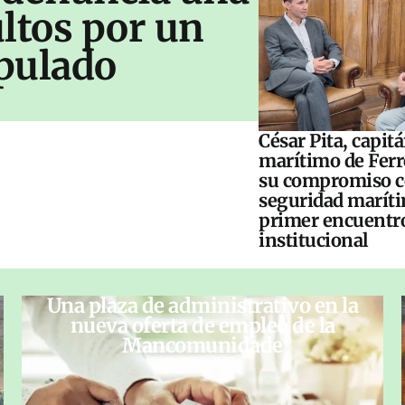
ltos por un
pulado
César Pita, capit
marítimo de Ferr
su compromiso c
seguridad maríti
primer encuentr
institucional
Una plaza de administrativo en la
nueva oferta de empleo de la
Mancomunidade