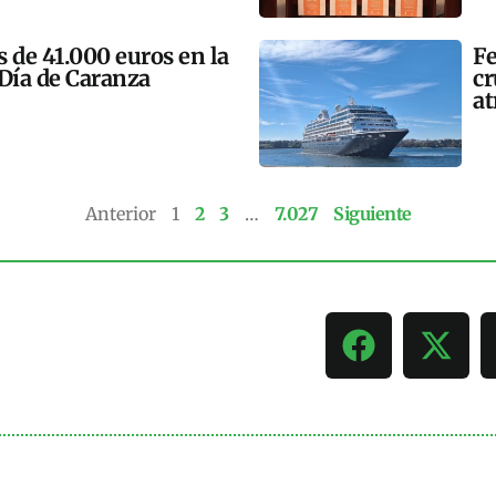
 de 41.000 euros en la
Fe
 Día de Caranza
cr
at
Anterior
1
2
3
…
7.027
Siguiente