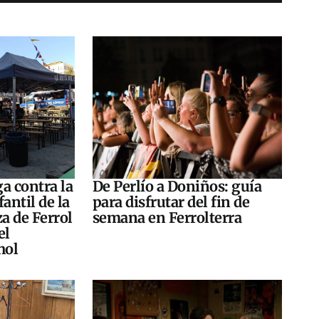
a contra la
De Perlío a Doniños: guía
antil de la
para disfrutar del fin de
za de Ferrol
semana en Ferrolterra
el
hol