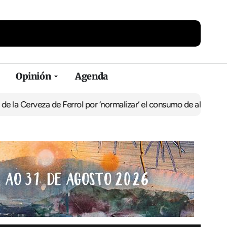
Opinión
Agenda
za de Ferrol por ‘normalizar’ el consumo de alcohol
De Perlío a Do