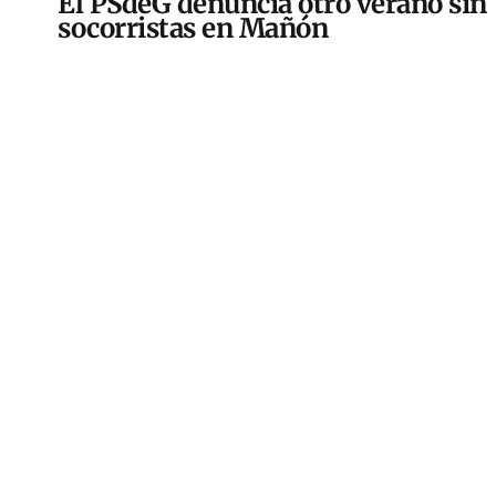
El PSdeG denuncia otro verano sin
socorristas en Mañón