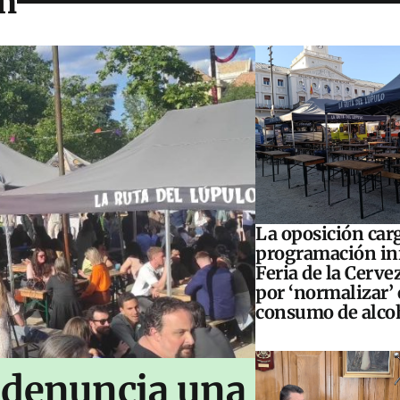
in
La oposición carg
programación inf
Feria de la Cerve
por ‘normalizar’ 
consumo de alco
 denuncia una