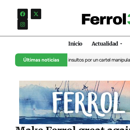
Inicio
Actualidad
ncia una campaña de insultos por un cartel manipulado
Últimas noticias
La oposic