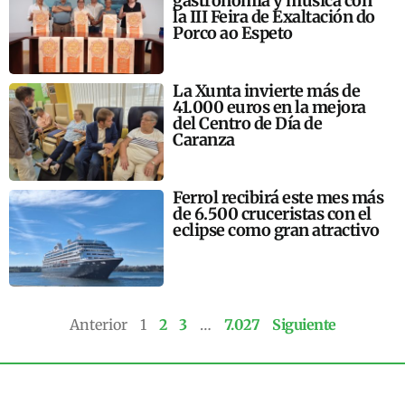
gastronomía y música con
la III Feira de Exaltación do
Porco ao Espeto
La Xunta invierte más de
41.000 euros en la mejora
del Centro de Día de
Caranza
Ferrol recibirá este mes más
de 6.500 cruceristas con el
eclipse como gran atractivo
Anterior
1
2
3
…
7.027
Siguiente