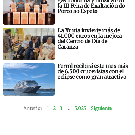
gastronomía y música con
la III Feira de Exaltación do
Porco ao Espeto
La Xunta invierte más de
41.000 euros en la mejora
del Centro de Día de
Caranza
Ferrol recibirá este mes más
de 6.500 cruceristas con el
eclipse como gran atractivo
Anterior
1
2
3
…
7.027
Siguiente