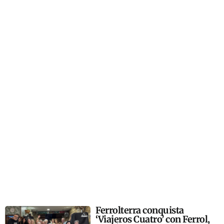
Ferrolterra conquista
‘Viajeros Cuatro’ con Ferrol,