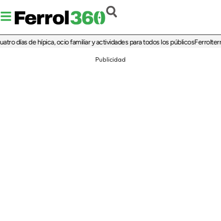
ías de hípica, ocio familiar y actividades para todos los públicos
Ferrolterra reb
Publicidad