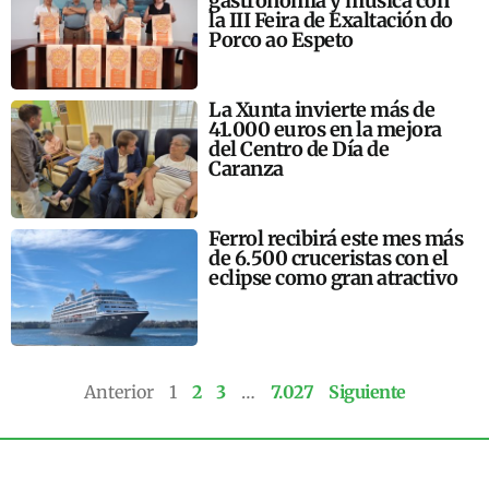
gastronomía y música con
la III Feira de Exaltación do
Porco ao Espeto
La Xunta invierte más de
41.000 euros en la mejora
del Centro de Día de
Caranza
Ferrol recibirá este mes más
de 6.500 cruceristas con el
eclipse como gran atractivo
Anterior
1
2
3
…
7.027
Siguiente