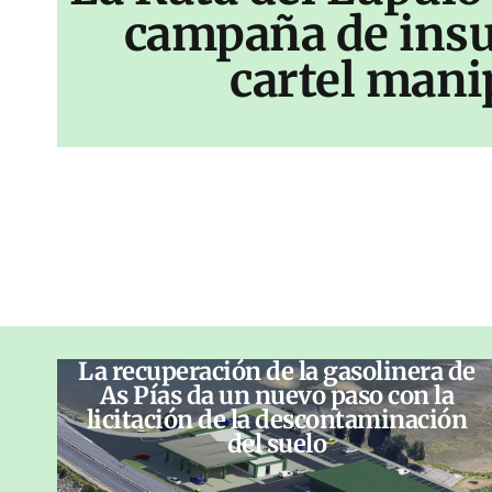
campaña de insu
cartel mani
La recuperación de la gasolinera de
As Pías da un nuevo paso con la
licitación de la descontaminación
del suelo