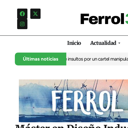
Inicio
Actualidad
ncia una campaña de insultos por un cartel manipulado
Últimas noticias
La oposic