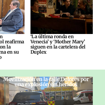
án
‘La última ronda en
ol reafirma
Venecia’ y ‘Mother Mary’
on la
siguen en la cartelera del
ma en su
Duplex
o
Movilización en la calle Dolores por
una explosión sin heridos