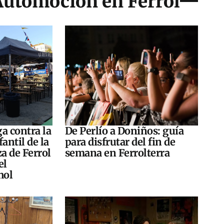
 Automoción en Ferrol
a contra la
De Perlío a Doniños: guía
antil de la
para disfrutar del fin de
za de Ferrol
semana en Ferrolterra
el
hol