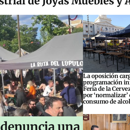
trial de Joyas Muebles y
La oposición carg
programación inf
Feria de la Cerve
por ‘normalizar’ 
consumo de alco
 denuncia una