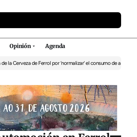
Opinión
Agenda
za de Ferrol por ‘normalizar’ el consumo de alcohol
De Perlío a Do