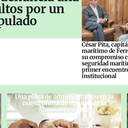
ltos por un
pulado
César Pita, capit
marítimo de Ferr
su compromiso c
seguridad maríti
primer encuentr
institucional
Una plaza de administrativo en la
nueva oferta de empleo de la
Mancomunidade