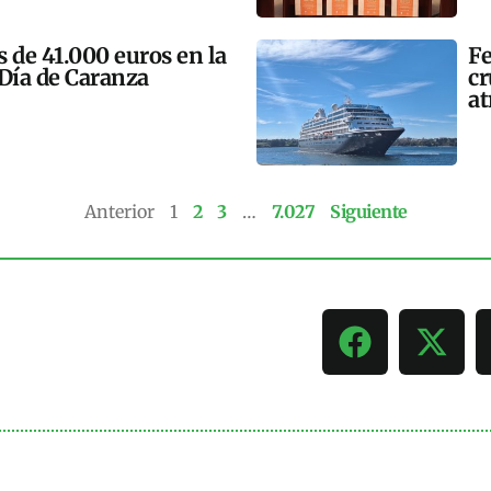
 de 41.000 euros en la
Fe
 Día de Caranza
cr
at
Anterior
1
2
3
…
7.027
Siguiente