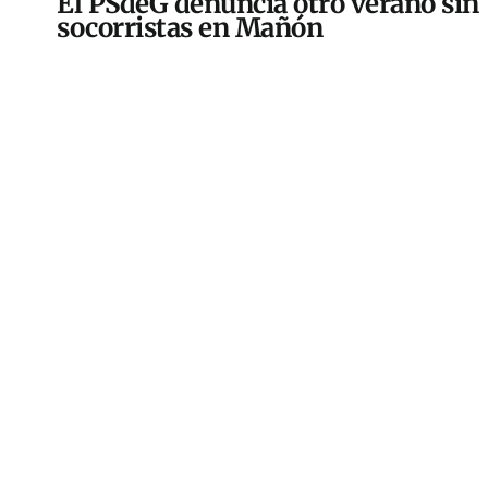
El PSdeG denuncia otro verano sin
socorristas en Mañón