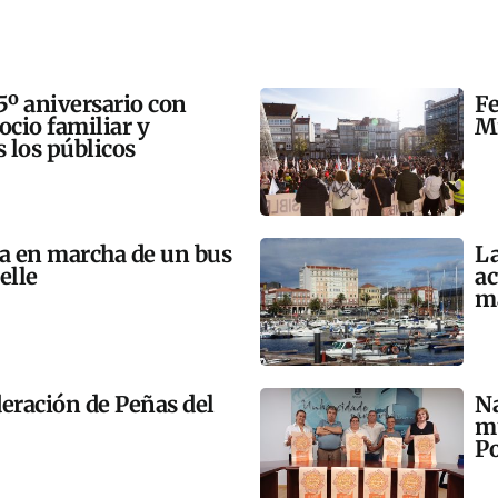
5º aniversario con
Fe
 ocio familiar y
Mi
s los públicos
ta en marcha de un bus
La
elle
ac
m
eración de Peñas del
Na
mú
Po