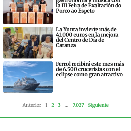
gastronomía y música con
la III Feira de Exaltación do
Porco ao Espeto
La Xunta invierte más de
41.000 euros en la mejora
del Centro de Día de
Caranza
Ferrol recibirá este mes más
de 6.500 cruceristas con el
eclipse como gran atractivo
Anterior
1
2
3
…
7.027
Siguiente