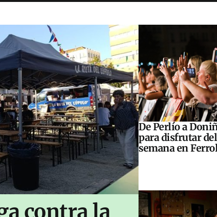
De Perlío a Doniñ
para disfrutar del
semana en Ferrol
ga contra la