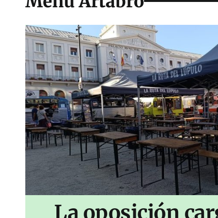
Menú Ártabro
La oposición car