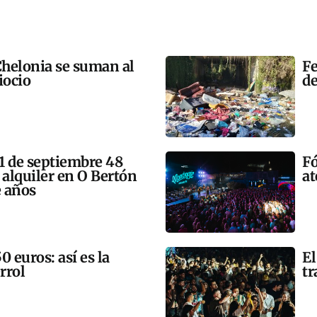
helonia se suman al
Fe
iocio
de
11 de septiembre 48
Fó
 alquiler en O Bertón
at
e años
 euros: así es la
El
rrol
tr