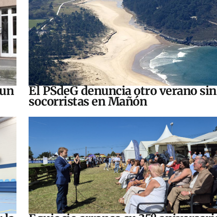
 un
El PSdeG denuncia otro verano sin
socorristas en Mañón