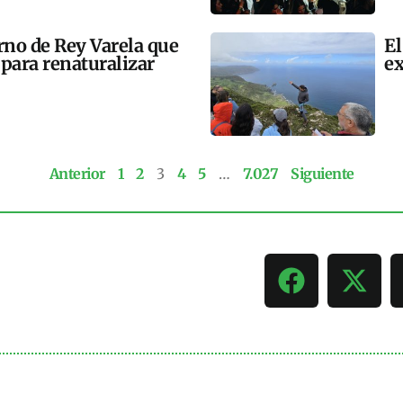
rno de Rey Varela que
El
para renaturalizar
e
Anterior
1
2
3
4
5
…
7.027
Siguiente