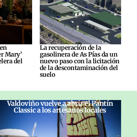
 en
La recuperación de la
er Mary’
gasolinera de As Pías da un
elera del
nuevo paso con la licitación
de la descontaminación del
suelo
Valdoviño vuelve a abrir el Pantín
Classic a los artesanos locales