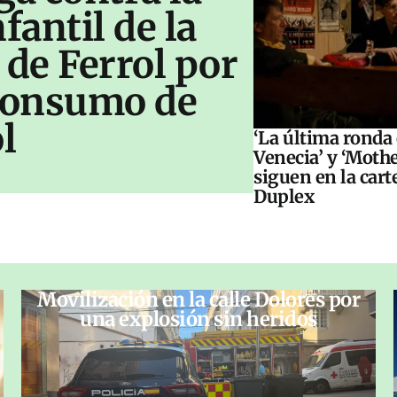
antil de la
 de Ferrol por
 consumo de
l
‘La última ronda
Venecia’ y ‘Moth
siguen en la cart
Duplex
Movilización en la calle Dolores por
una explosión sin heridos