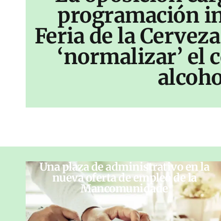
programación inf
Feria de la Cerveza
‘normalizar’ el
alcoho
Una plaza de administrativo en la
nueva oferta de empleo de la
Mancomunidade