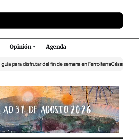
Opinión
Agenda
frutar del fin de semana en Ferrolterra
César Pita, capitán marít