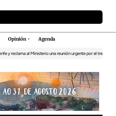
Opinión
Agenda
ama al Ministerio una reunión urgente por el tren
El BNG exige la 