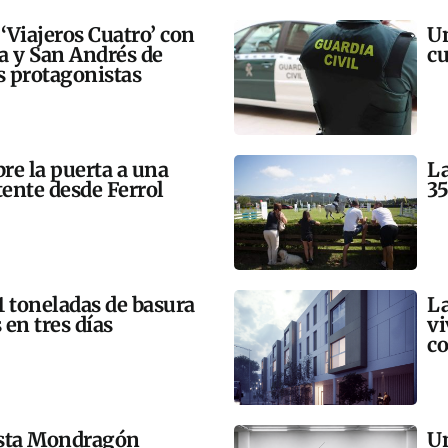
 ‘Viajeros Cuatro’ con
Un
ra y San Andrés de
cu
 protagonistas
bre la puerta a una
La
tente desde Ferrol
35
21 toneladas de basura
La
 en tres días
vi
co
esta Mondragón
Un