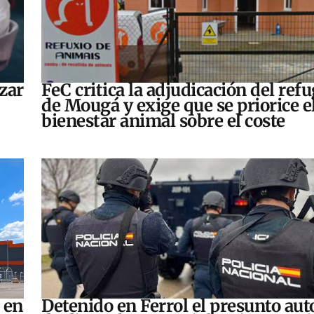
zar
FeC critica la adjudicación del refu
de Mougá y exige que se priorice e
bienestar animal sobre el coste
 en
Detenido en Ferrol el presunto aut