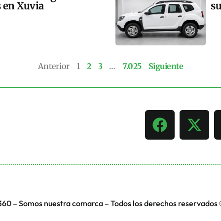
s en Xuvia
su
Anterior
1
2
3
…
7.025
Siguiente
360 – Somos nuestra comarca – Todos los derechos reservados