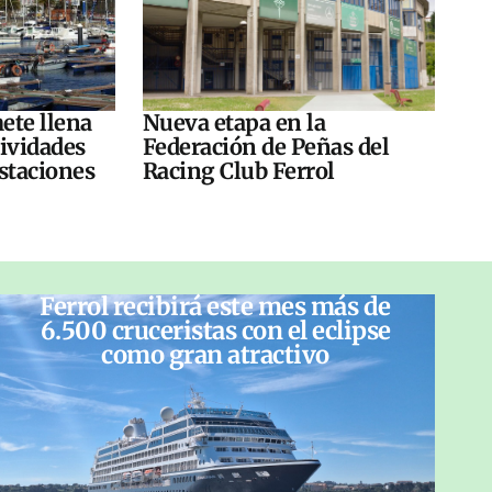
ete llena
Nueva etapa en la
tividades
Federación de Peñas del
ustaciones
Racing Club Ferrol
Ferrol recibirá este mes más de
6.500 cruceristas con el eclipse
como gran atractivo