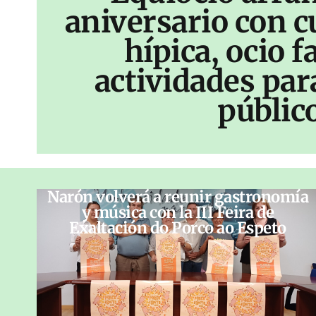
aniversario con c
hípica, ocio f
actividades par
públic
Narón volverá a reunir gastronomía
y música con la III Feira de
Exaltación do Porco ao Espeto