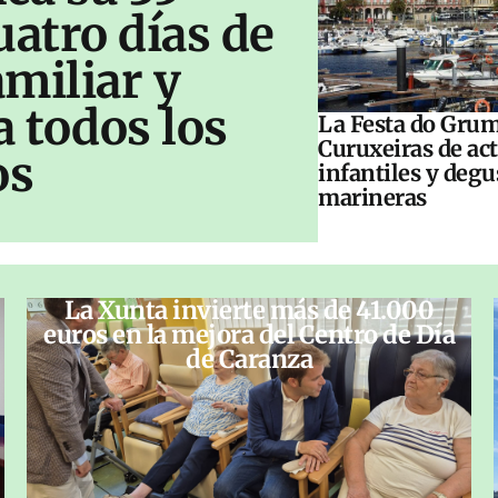
uatro días de
amiliar y
a todos los
La Festa do Grum
Curuxeiras de ac
os
infantiles y deg
marineras
La Xunta invierte más de 41.000
euros en la mejora del Centro de Día
de Caranza