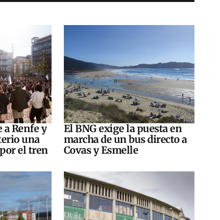
e a Renfe y
El BNG exige la puesta en
terio una
marcha de un bus directo a
por el tren
Covas y Esmelle