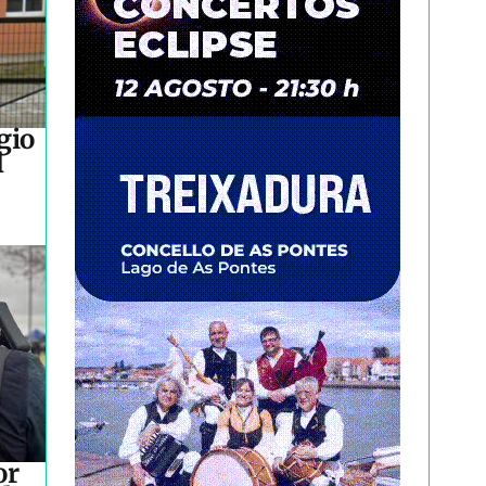
gio
l
or