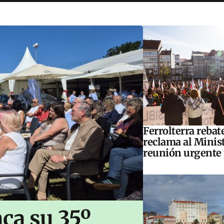
Ferrolterra rebat
reclama al Minis
reunión urgente 
ca su 35º